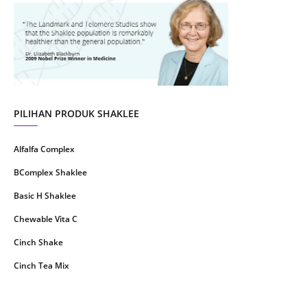
July 2021
22
June 2021
14
May 2021
1
April 2021
2
March 2021
5
PILIHAN PRODUK SHAKLEE
February 2021
4
Alfalfa Complex
January 2021
4
BComplex Shaklee
December 2020
13
Basic H Shaklee
November 2020
8
Chewable Vita C
October 2020
16
Cinch Shake
September 2020
9
Cinch Tea Mix
August 2020
6
Collagen Plus Powder
July 2020
8