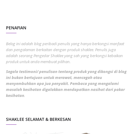
October 2022
4
August 2022
2
PENAFIAN
July 2022
3
June 2022
1
Belog ini adalah blog peribadi penulis yang hanya berkongsi manfaat
May 2022
dan pengalaman berkaitan dengan produk shaklee. Penulis juga
3
adalah seorang Pengedar Shaklee yang sah yang berkongsi kebaikan
March 2022
3
produk untuk anda membuat pilihan.
February 2022
5
Segala testimoni/ penulisan tentang produk yang dikongsi di blog
ini bukan bertujuan untuk merawat, mencegah atau
January 2022
1
menyembuhkan apa jua penyakit. Pembaca yang mengalami
masalah kesihatan digalakkan mendapatkan nasihat dari pakar
December 2021
3
kesihatan
.
November 2021
1
October 2021
5
SHAKLEE SELAMAT & BERKESAN
September 2021
10
August 2021
4