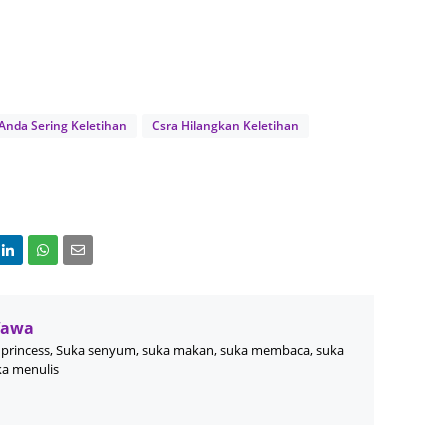
June 2
Novemb
Octobe
Anda Sering Keletihan
Csra Hilangkan Keletihan
August
July 20
June 2
May 20
March 
Februa
Wawa
Januar
princess, Suka senyum, suka makan, suka membaca, suka
ka menulis
Decemb
Novemb
Octobe