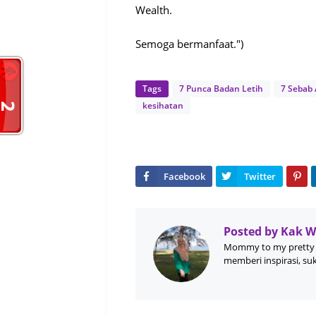
Wealth.
Semoga bermanfaat.")
Tags
7 Punca Badan Letih
7 Sebab 
kesihatan
Posted by
Kak 
Mommy to my pretty 
memberi inspirasi, su