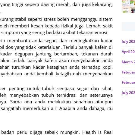
ng tinggi seperti daging merah, dan juga kekacang,
.
urang stabil seperti stress boleh mengganggu sistem
oleh memberi kesan kepada fizikal juga. Lemah, sakit
h simptom yang sering berlaku akibat tekanan emosi
ein membantu anda segar, dan meningkatkan kadar
July 20
 dos yang tidak keterlaluan. Terlalu banyak kafein di
April 2
kadar degupan jantung bertambah, tekanan darah
takan terlalu banyak kafein akan menyebabkan anda
March 
lahan turunkan kadar ketagihan anda terhadap kopi.
Februa
nyebabkan anda kembali ketagih dah menyebabkan
Februa
r penting untuk tubuh sentiasa segar dan sihat.
July 20
leh menyebabkan tubuh terhidrasi dan seterusnya
aya. Sama ada anda melakukan senaman ataupun
June 2
 sangatlah memerlukan air. Apabila anda dahaga, itu
Januar
Octobe
 badan perlu dijaga sebaik mungkin. Health is Real
July 20