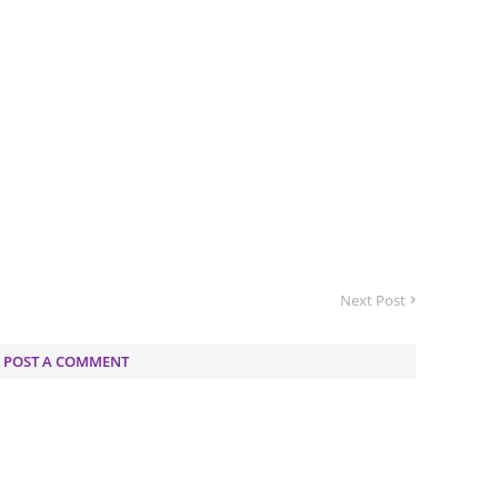
Septem
August
July 20
June 2
May 20
April 2
March 
Februa
Next Post
Januar
POST A COMMENT
Decemb
Novemb
Octobe
Septem