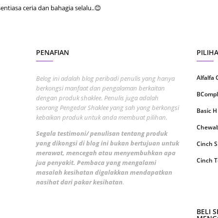
June 2
tiasa ceria dan bahagia selalu..😊
May 20
April 2
PENAFIAN
PILIH
March 
Februa
Alfalfa
Belog ini adalah blog peribadi penulis yang hanya
berkongsi manfaat dan pengalaman berkaitan
Januar
BCompl
dengan produk shaklee. Penulis juga adalah
Octobe
seorang Pengedar Shaklee yang sah yang berkongsi
Basic H
kebaikan produk untuk anda membuat pilihan.
Septem
Chewabl
Segala testimoni/ penulisan tentang produk
August
yang dikongsi di blog ini bukan bertujuan untuk
Cinch 
merawat, mencegah atau menyembuhkan apa
July 20
Cinch T
jua penyakit. Pembaca yang mengalami
June 2
masalah kesihatan digalakkan mendapatkan
Collage
nasihat dari pakar kesihatan
.
May 20
CoqTrol
April 2
DTX Co
BELI 