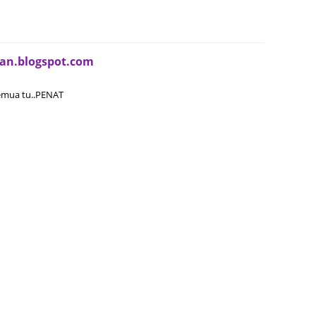
August
July 20
an.blogspot.com
May 20
April 2
semua tu..PENAT
March 
Februa
Januar
Decemb
Novemb
Octobe
Septem
August
July 20