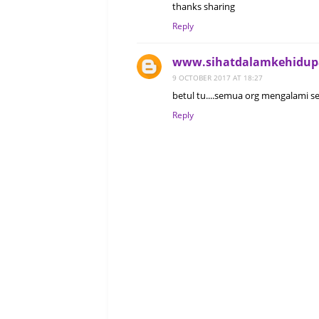
thanks sharing
Reply
www.sihatdalamkehidup
9 OCTOBER 2017 AT 18:27
betul tu....semua org mengalami 
Reply