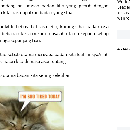
Work 
emandangkan urusan harian kita yang penuh dengan
Leader
ya kita nak dapatkan badan yang sihat.
kerjas
wanro
dividu bebas dari rasa letih, kurang sihat pada masa
, bebanan kerja mejadi masalah utama kepada setiap
enaga sepanjang hari.
4
5
3
4
1
 tau sebab utama mengapa badan kita letih, insyaAllah
esihatan kita di masa akan datang.
 utama badan kita sering keletihan.