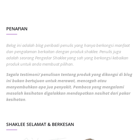
October 2022
4
August 2022
2
PENAFIAN
July 2022
3
June 2022
1
Belog ini adalah blog peribadi penulis yang hanya berkongsi manfaat
May 2022
dan pengalaman berkaitan dengan produk shaklee. Penulis juga
3
adalah seorang Pengedar Shaklee yang sah yang berkongsi kebaikan
March 2022
3
produk untuk anda membuat pilihan.
February 2022
5
Segala testimoni/ penulisan tentang produk yang dikongsi di blog
ini bukan bertujuan untuk merawat, mencegah atau
January 2022
1
menyembuhkan apa jua penyakit. Pembaca yang mengalami
masalah kesihatan digalakkan mendapatkan nasihat dari pakar
December 2021
3
kesihatan
.
November 2021
1
October 2021
5
SHAKLEE SELAMAT & BERKESAN
September 2021
10
August 2021
4