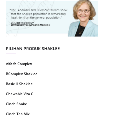
July 2021
22
June 2021
14
May 2021
1
April 2021
2
March 2021
5
PILIHAN PRODUK SHAKLEE
February 2021
4
Alfalfa Complex
January 2021
4
BComplex Shaklee
December 2020
13
Basic H Shaklee
November 2020
8
Chewable Vita C
October 2020
16
Cinch Shake
September 2020
9
Cinch Tea Mix
August 2020
6
Collagen Plus Powder
July 2020
8