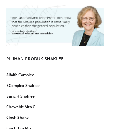
August 2021
4
July 2021
22
June 2021
14
May 2021
1
April 2021
2
March 2021
5
PILIHAN PRODUK SHAKLEE
February 2021
4
Alfalfa Complex
January 2021
4
BComplex Shaklee
December 2020
13
Basic H Shaklee
November 2020
8
Chewable Vita C
October 2020
16
Cinch Shake
September 2020
9
Cinch Tea Mix
August 2020
6
Collagen Plus Powder