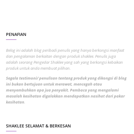
November 2022
1
October 2022
4
August 2022
2
PENAFIAN
July 2022
3
June 2022
1
Belog ini adalah blog peribadi penulis yang hanya berkongsi manfaat
May 2022
dan pengalaman berkaitan dengan produk shaklee. Penulis juga
3
adalah seorang Pengedar Shaklee yang sah yang berkongsi kebaikan
March 2022
3
produk untuk anda membuat pilihan.
February 2022
5
Segala testimoni/ penulisan tentang produk yang dikongsi di blog
ini bukan bertujuan untuk merawat, mencegah atau
January 2022
1
menyembuhkan apa jua penyakit. Pembaca yang mengalami
masalah kesihatan digalakkan mendapatkan nasihat dari pakar
December 2021
3
kesihatan
.
November 2021
1
October 2021
5
SHAKLEE SELAMAT & BERKESAN
September 2021
10