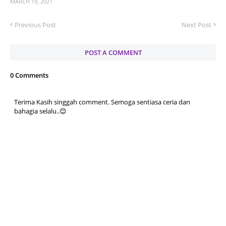
MARCH 19, 2021
Previous Post
Next Post
POST A COMMENT
0 Comments
Terima Kasih singgah comment. Semoga sentiasa ceria dan
bahagia selalu..😊