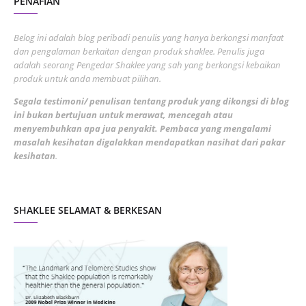
PENAFIAN
July 2022
3
June 2022
1
Belog ini adalah blog peribadi penulis yang hanya berkongsi manfaat
May 2022
dan pengalaman berkaitan dengan produk shaklee. Penulis juga
3
adalah seorang Pengedar Shaklee yang sah yang berkongsi kebaikan
March 2022
3
produk untuk anda membuat pilihan.
February 2022
5
Segala testimoni/ penulisan tentang produk yang dikongsi di blog
ini bukan bertujuan untuk merawat, mencegah atau
January 2022
1
menyembuhkan apa jua penyakit. Pembaca yang mengalami
masalah kesihatan digalakkan mendapatkan nasihat dari pakar
December 2021
3
kesihatan
.
November 2021
1
October 2021
5
SHAKLEE SELAMAT & BERKESAN
September 2021
10
August 2021
4
July 2021
22
June 2021
14
May 2021
1