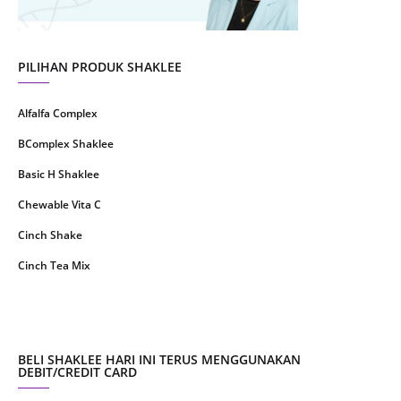
April 2021
2
March 2021
5
PILIHAN PRODUK SHAKLEE
February 2021
4
Alfalfa Complex
January 2021
4
BComplex Shaklee
December 2020
13
Basic H Shaklee
November 2020
8
Chewable Vita C
October 2020
16
Cinch Shake
September 2020
9
Cinch Tea Mix
August 2020
6
Collagen Plus Powder
July 2020
8
CoqTrol Plus
May 2020
19
DTX Complex
BELI SHAKLEE HARI INI TERUS MENGGUNAKAN
April 2020
51
DEBIT/CREDIT CARD
Detoks Shaklee
March 2020
28