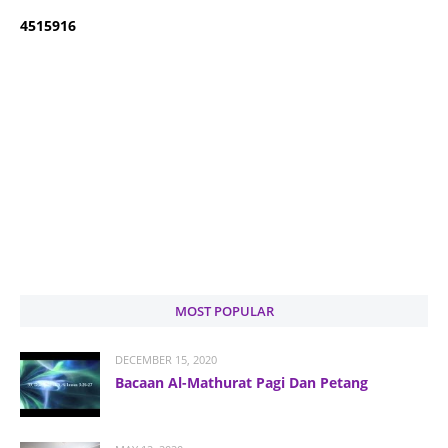
4
5
1
5
9
1
6
MOST POPULAR
DECEMBER 15, 2020
Bacaan Al-Mathurat Pagi Dan Petang