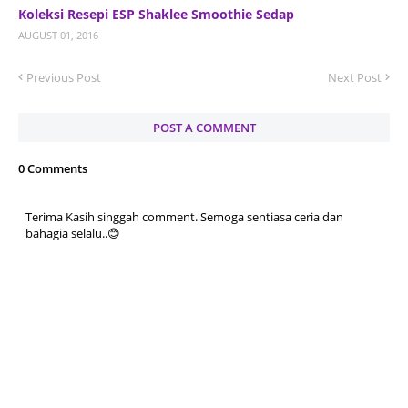
Koleksi Resepi ESP Shaklee Smoothie Sedap
AUGUST 01, 2016
Previous Post
Next Post
POST A COMMENT
0 Comments
Terima Kasih singgah comment. Semoga sentiasa ceria dan
bahagia selalu..😊