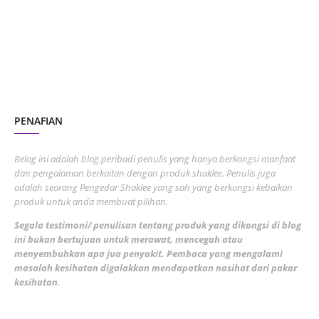
July 2023
7
June 2023
1
November 2022
1
October 2022
4
August 2022
2
PENAFIAN
July 2022
3
June 2022
1
Belog ini adalah blog peribadi penulis yang hanya berkongsi manfaat
May 2022
dan pengalaman berkaitan dengan produk shaklee. Penulis juga
3
adalah seorang Pengedar Shaklee yang sah yang berkongsi kebaikan
March 2022
3
produk untuk anda membuat pilihan.
February 2022
5
Segala testimoni/ penulisan tentang produk yang dikongsi di blog
ini bukan bertujuan untuk merawat, mencegah atau
January 2022
1
menyembuhkan apa jua penyakit. Pembaca yang mengalami
masalah kesihatan digalakkan mendapatkan nasihat dari pakar
December 2021
3
kesihatan
.
November 2021
1
October 2021
5