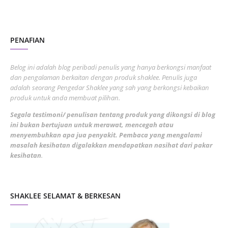
October 2022
4
August 2022
2
PENAFIAN
July 2022
3
June 2022
1
Belog ini adalah blog peribadi penulis yang hanya berkongsi manfaat
May 2022
dan pengalaman berkaitan dengan produk shaklee. Penulis juga
3
adalah seorang Pengedar Shaklee yang sah yang berkongsi kebaikan
March 2022
3
produk untuk anda membuat pilihan.
February 2022
5
Segala testimoni/ penulisan tentang produk yang dikongsi di blog
ini bukan bertujuan untuk merawat, mencegah atau
January 2022
1
menyembuhkan apa jua penyakit. Pembaca yang mengalami
masalah kesihatan digalakkan mendapatkan nasihat dari pakar
December 2021
3
kesihatan
.
November 2021
1
October 2021
5
SHAKLEE SELAMAT & BERKESAN
September 2021
10
August 2021
4