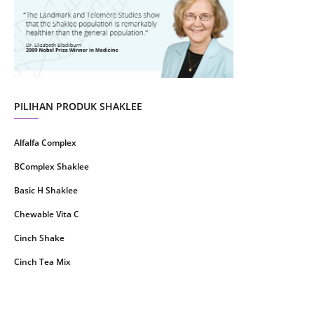
July 2021
22
June 2021
14
May 2021
1
April 2021
2
March 2021
5
PILIHAN PRODUK SHAKLEE
February 2021
4
Alfalfa Complex
January 2021
4
BComplex Shaklee
December 2020
13
Basic H Shaklee
November 2020
8
Chewable Vita C
October 2020
16
Cinch Shake
September 2020
9
Cinch Tea Mix
August 2020
6
Collagen Plus Powder
July 2020
8
CoqTrol Plus