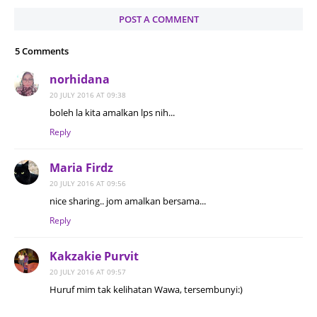
POST A COMMENT
5 Comments
norhidana
20 JULY 2016 AT 09:38
boleh la kita amalkan lps nih...
Reply
Maria Firdz
20 JULY 2016 AT 09:56
nice sharing.. jom amalkan bersama...
Reply
Kakzakie Purvit
20 JULY 2016 AT 09:57
Huruf mim tak kelihatan Wawa, tersembunyi:)