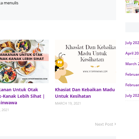
ka menulis
July 20
April 2
March 
Februa
Februa
kanan Untuk Otak
Khasiat Dan Kebaikan Madu
July 20
-Kanak Lebih Sihat |
Untuk Kesihatan
minwawa
MARCH 19, 2021
June 2
, 2021
Januar
Next Post
Octobe
July 20