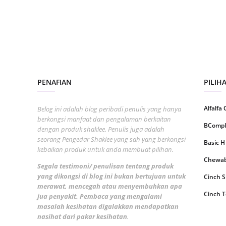
Septem
August
July 20
June 2
May 20
PENAFIAN
PILIH
April 2
Alfalfa
Belog ini adalah blog peribadi penulis yang hanya
March 
berkongsi manfaat dan pengalaman berkaitan
BCompl
dengan produk shaklee. Penulis juga adalah
Februa
seorang Pengedar Shaklee yang sah yang berkongsi
Basic H
kebaikan produk untuk anda membuat pilihan.
Januar
Chewabl
Segala testimoni/ penulisan tentang produk
Decemb
yang dikongsi di blog ini bukan bertujuan untuk
Cinch 
Novemb
merawat, mencegah atau menyembuhkan apa
Cinch T
jua penyakit. Pembaca yang mengalami
Octobe
masalah kesihatan digalakkan mendapatkan
Collage
nasihat dari pakar kesihatan
.
Septem