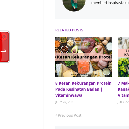
memberi inspirasi, su
RELATED POSTS
8 Kesan Kekurangan Protein
7 Ma
Pada Kesihatan Badan |
Kanak
Vitaminwawa
Vita
JULY 24, 2021
JULY 22
Previous Post