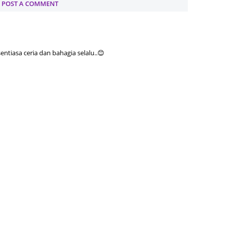
POST A COMMENT
June 2
Novemb
Octobe
tiasa ceria dan bahagia selalu..😊
August
July 20
June 2
May 20
March 
Februa
Januar
Decemb
Novemb
Octobe