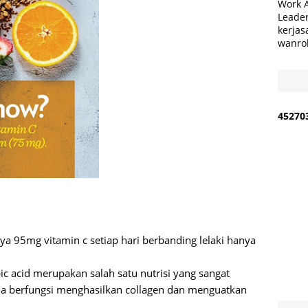
Work 
Leader
kerjas
wanro
4
5
2
7
0
a 95mg vitamin c setiap hari berbanding lelaki hanya
c acid merupakan salah satu nutrisi yang sangat
. Ia berfungsi menghasilkan collagen dan menguatkan