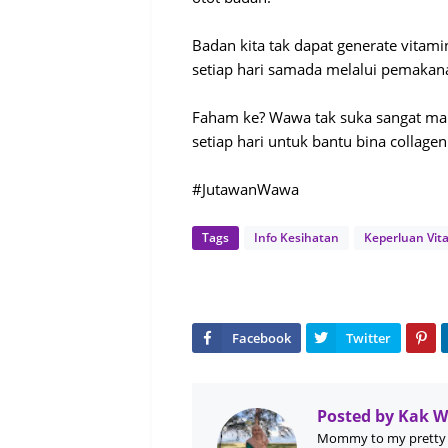
Badan kita tak dapat generate vitamin
setiap hari samada melalui pemaka
Faham ke? Wawa tak suka sangat maka
setiap hari untuk bantu bina collagen
#JutawanWawa
Tags
Info Kesihatan
Keperluan Vit
Posted by
Kak 
Mommy to my pretty 