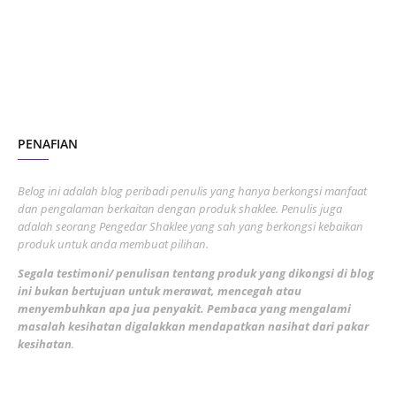
June 2023
1
November 2022
1
October 2022
4
August 2022
2
PENAFIAN
July 2022
3
June 2022
1
Belog ini adalah blog peribadi penulis yang hanya berkongsi manfaat
May 2022
dan pengalaman berkaitan dengan produk shaklee. Penulis juga
3
adalah seorang Pengedar Shaklee yang sah yang berkongsi kebaikan
March 2022
3
produk untuk anda membuat pilihan.
February 2022
5
Segala testimoni/ penulisan tentang produk yang dikongsi di blog
ini bukan bertujuan untuk merawat, mencegah atau
January 2022
1
menyembuhkan apa jua penyakit. Pembaca yang mengalami
masalah kesihatan digalakkan mendapatkan nasihat dari pakar
December 2021
3
kesihatan
.
November 2021
1
October 2021
5