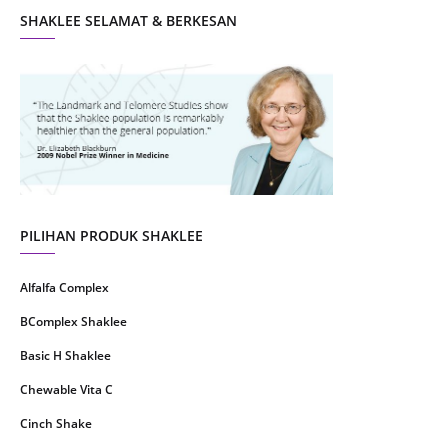
SHAKLEE SELAMAT & BERKESAN
September 2021
10
August 2021
4
July 2021
22
June 2021
14
May 2021
1
April 2021
2
March 2021
5
PILIHAN PRODUK SHAKLEE
February 2021
4
Alfalfa Complex
January 2021
4
BComplex Shaklee
December 2020
13
Basic H Shaklee
November 2020
8
Chewable Vita C
October 2020
16
Cinch Shake
September 2020
9