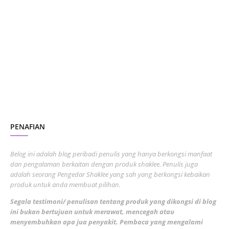
January 2024
5
October 2023
2
July 2023
7
June 2023
1
November 2022
1
October 2022
4
August 2022
2
PENAFIAN
July 2022
3
June 2022
1
Belog ini adalah blog peribadi penulis yang hanya berkongsi manfaat
May 2022
dan pengalaman berkaitan dengan produk shaklee. Penulis juga
3
adalah seorang Pengedar Shaklee yang sah yang berkongsi kebaikan
March 2022
3
produk untuk anda membuat pilihan.
February 2022
5
Segala testimoni/ penulisan tentang produk yang dikongsi di blog
ini bukan bertujuan untuk merawat, mencegah atau
January 2022
1
menyembuhkan apa jua penyakit. Pembaca yang mengalami