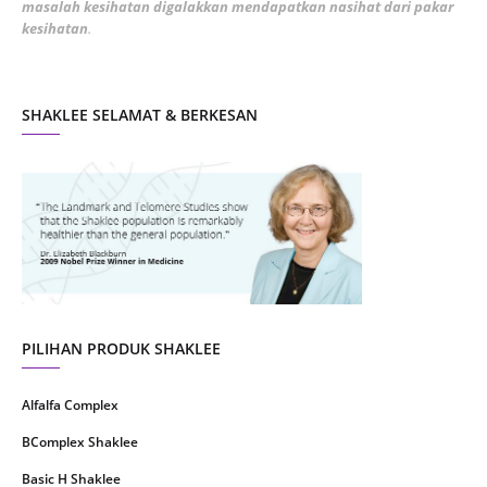
masalah kesihatan digalakkan mendapatkan nasihat dari pakar
December 2021
3
kesihatan
.
November 2021
1
October 2021
5
SHAKLEE SELAMAT & BERKESAN
September 2021
10
August 2021
4
July 2021
22
June 2021
14
May 2021
1
April 2021
2
March 2021
5
PILIHAN PRODUK SHAKLEE
February 2021
4
Alfalfa Complex
January 2021
4
BComplex Shaklee
December 2020
13
Basic H Shaklee