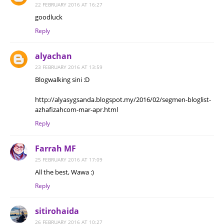
22 FEBRUARY 2016 AT 16:27
goodluck
Reply
alyachan
23 FEBRUARY 2016 AT 13:59
Blogwalking sini :D
http://alyasygsanda.blogspot.my/2016/02/segmen-bloglist-
azhafizahcom-mar-apr.html
Reply
Farrah MF
25 FEBRUARY 2016 AT 17:09
All the best, Wawa :)
Reply
sitirohaida
26 FEBRUARY 2016 AT 10:27