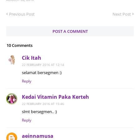
Previous Post
Next Post
POST A COMMENT
10 Comments
Cik Itah
22 FEBRUARY 2016 AT 12:14
selamat bersegmen :)
Reply
Kedai Vitamin Paka Kerteh
22 FEBRUARY 2016 AT 15:46
slmt bersegmen.. :)
Reply
aeinnamusa