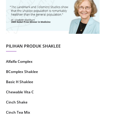
July 2021
22
June 2021
14
May 2021
1
April 2021
2
March 2021
5
PILIHAN PRODUK SHAKLEE
February 2021
4
Alfalfa Complex
January 2021
4
BComplex Shaklee
December 2020
13
Basic H Shaklee
November 2020
8
Chewable Vita C
October 2020
16
Cinch Shake
September 2020
9
Cinch Tea Mix
August 2020
6
Collagen Plus Powder
July 2020
8
CoqTrol Plus