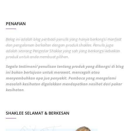
October 2022
4
August 2022
2
PENAFIAN
July 2022
3
June 2022
1
Belog ini adalah blog peribadi penulis yang hanya berkongsi manfaat
May 2022
dan pengalaman berkaitan dengan produk shaklee. Penulis juga
3
adalah seorang Pengedar Shaklee yang sah yang berkongsi kebaikan
March 2022
3
produk untuk anda membuat pilihan.
February 2022
5
Segala testimoni/ penulisan tentang produk yang dikongsi di blog
ini bukan bertujuan untuk merawat, mencegah atau
January 2022
1
menyembuhkan apa jua penyakit. Pembaca yang mengalami
masalah kesihatan digalakkan mendapatkan nasihat dari pakar
December 2021
3
kesihatan
.
November 2021
1
October 2021
5
SHAKLEE SELAMAT & BERKESAN
September 2021
10
August 2021
4