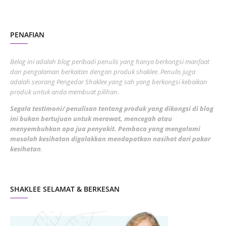
October 2022
4
August 2022
2
PENAFIAN
July 2022
3
June 2022
1
Belog ini adalah blog peribadi penulis yang hanya berkongsi manfaat
May 2022
dan pengalaman berkaitan dengan produk shaklee. Penulis juga
3
adalah seorang Pengedar Shaklee yang sah yang berkongsi kebaikan
March 2022
3
produk untuk anda membuat pilihan.
February 2022
5
Segala testimoni/ penulisan tentang produk yang dikongsi di blog
ini bukan bertujuan untuk merawat, mencegah atau
January 2022
1
menyembuhkan apa jua penyakit. Pembaca yang mengalami
masalah kesihatan digalakkan mendapatkan nasihat dari pakar
December 2021
3
kesihatan
.
November 2021
1
October 2021
5
SHAKLEE SELAMAT & BERKESAN
September 2021
10
August 2021
4
July 2021
22