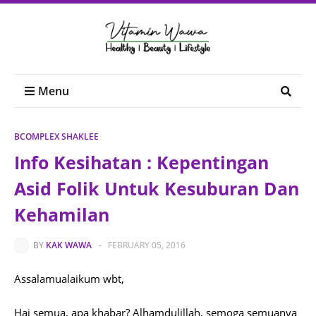
Menu
BCOMPLEX SHAKLEE
Info Kesihatan : Kepentingan
Asid Folik Untuk Kesuburan Dan
Kehamilan
BY
KAK WAWA
-
FEBRUARY 05, 2016
Assalamualaikum wbt,
Hai semua, apa khabar? Alhamdulillah, semoga semuanya