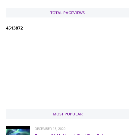
TOTAL PAGEVIEWS
4
5
1
3
8
7
2
MOST POPULAR
DECEMBER 15, 2020