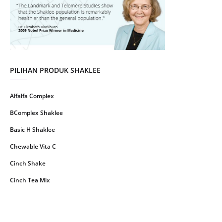
June 2021
14
May 2021
1
April 2021
2
March 2021
5
PILIHAN PRODUK SHAKLEE
February 2021
4
Alfalfa Complex
January 2021
4
BComplex Shaklee
December 2020
13
Basic H Shaklee
November 2020
8
Chewable Vita C
October 2020
16
Cinch Shake
September 2020
9
Cinch Tea Mix
August 2020
6
Collagen Plus Powder
July 2020
8
CoqTrol Plus
May 2020
19