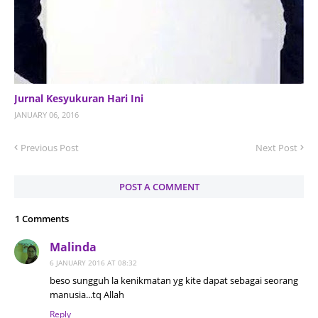
Jurnal Kesyukuran Hari Ini
JANUARY 06, 2016
Previous Post
Next Post
POST A COMMENT
1 Comments
Malinda
6 JANUARY 2016 AT 08:32
beso sungguh la kenikmatan yg kite dapat sebagai seorang
manusia...tq Allah
Reply