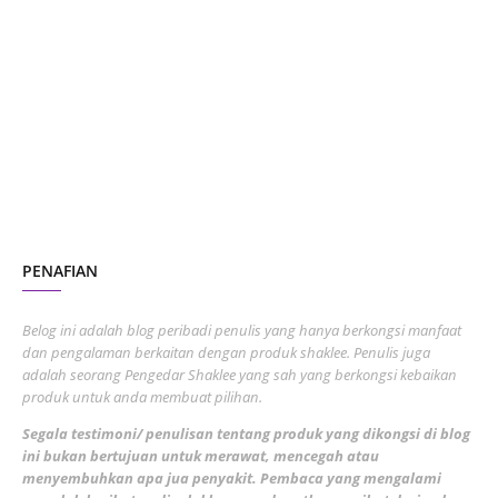
January 2024
5
October 2023
2
July 2023
7
June 2023
1
November 2022
1
October 2022
4
August 2022
2
PENAFIAN
July 2022
3
June 2022
1
Belog ini adalah blog peribadi penulis yang hanya berkongsi manfaat
May 2022
dan pengalaman berkaitan dengan produk shaklee. Penulis juga
3
adalah seorang Pengedar Shaklee yang sah yang berkongsi kebaikan
March 2022
3
produk untuk anda membuat pilihan.
February 2022
5
Segala testimoni/ penulisan tentang produk yang dikongsi di blog
ini bukan bertujuan untuk merawat, mencegah atau
January 2022
1
menyembuhkan apa jua penyakit. Pembaca yang mengalami