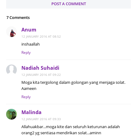
POST A COMMENT
7 Comments
Anum
12 JANUARY 2016 AT 08:52
inshaallah
Reply
Nadiah Suhaidi
12 JANUARY 2016 AT 09:22
Moga kita tergolong dalam golongan yang menjaga solat.
Aameen
Reply
Malinda
12 JANUARY 2016 AT 09:33
Allahuakbar...moga kite dan seluruh keturunan adalah
orang2 yg sentiasa mendirikan solat...aminn