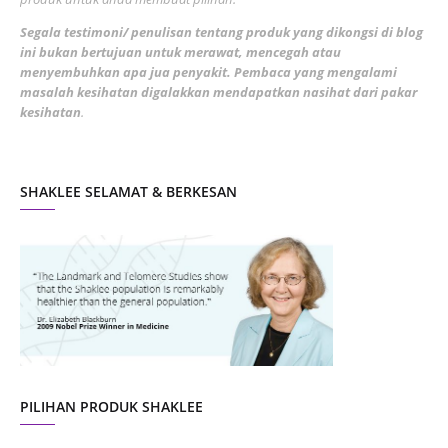
February 2022
5
Segala testimoni/ penulisan tentang produk yang dikongsi di blog
ini bukan bertujuan untuk merawat, mencegah atau
January 2022
1
menyembuhkan apa jua penyakit. Pembaca yang mengalami
masalah kesihatan digalakkan mendapatkan nasihat dari pakar
December 2021
3
kesihatan
.
November 2021
1
October 2021
5
SHAKLEE SELAMAT & BERKESAN
September 2021
10
August 2021
4
July 2021
22
June 2021
14
May 2021
1
April 2021
2
March 2021
5
PILIHAN PRODUK SHAKLEE
February 2021
4