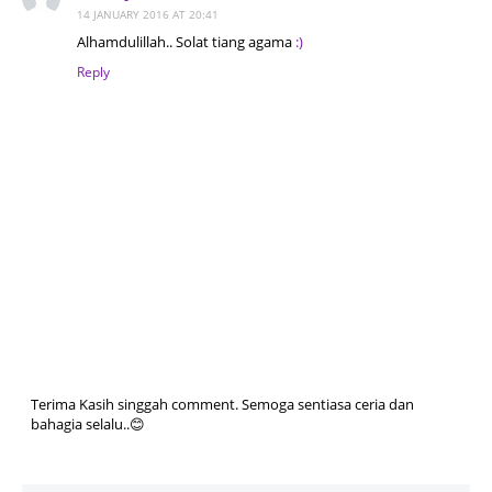
14 JANUARY 2016 AT 20:41
Alhamdulillah.. Solat tiang agama
:)
Reply
Terima Kasih singgah comment. Semoga sentiasa ceria dan
bahagia selalu..😊