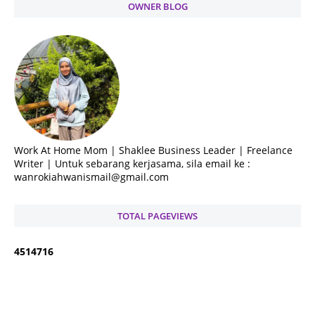
OWNER BLOG
Work At Home Mom | Shaklee Business Leader | Freelance
Writer | Untuk sebarang kerjasama, sila email ke :
wanrokiahwanismail@gmail.com
TOTAL PAGEVIEWS
4
5
1
4
7
1
6