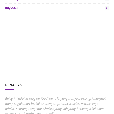
July 2024
2
June 2024
1
January 2024
5
October 2023
2
July 2023
7
June 2023
1
November 2022
1
October 2022
4
August 2022
2
PENAFIAN
July 2022
3
June 2022
1
Belog ini adalah blog peribadi penulis yang hanya berkongsi manfaat
May 2022
dan pengalaman berkaitan dengan produk shaklee. Penulis juga
3
adalah seorang Pengedar Shaklee yang sah yang berkongsi kebaikan
March 2022
3
produk untuk anda membuat pilihan.