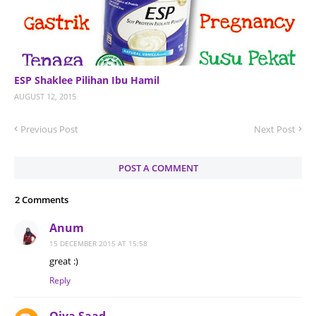
ESP Shaklee Pilihan Ibu Hamil
AUGUST 12, 2015
Previous Post
Next Post
POST A COMMENT
2 Comments
Anum
15 DECEMBER 2015 AT 15:58
great :)
Reply