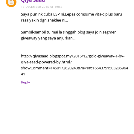
Qiya Saad
15 DECEMBER 2015 AT 19:55
Saya pun nk cuba ESP ni.Lepas comsume vita-c plus baru
rasa yakin dgn shaklee ni...
Sambil-sambil tu mai la singgah blog saya join segmen
giveaway yang saya anjurkan...
http://qiyasaad.blogspot.my/2015/12/gold-giveaway-1-by-
qiya-saad-powered-by.html?
showComment=1450172620240&m=1#c16543751503285964
41
Reply