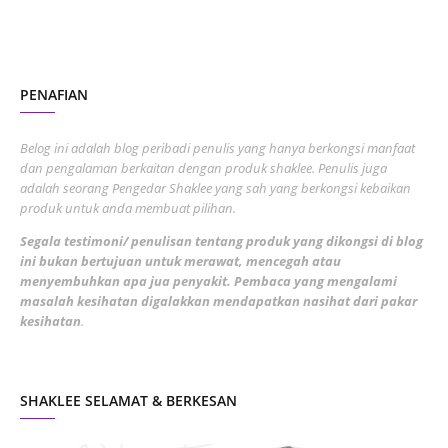
October 2022
4
August 2022
2
PENAFIAN
July 2022
3
June 2022
1
Belog ini adalah blog peribadi penulis yang hanya berkongsi manfaat
May 2022
dan pengalaman berkaitan dengan produk shaklee. Penulis juga
3
adalah seorang Pengedar Shaklee yang sah yang berkongsi kebaikan
March 2022
3
produk untuk anda membuat pilihan.
February 2022
5
Segala testimoni/ penulisan tentang produk yang dikongsi di blog
ini bukan bertujuan untuk merawat, mencegah atau
January 2022
1
menyembuhkan apa jua penyakit. Pembaca yang mengalami
masalah kesihatan digalakkan mendapatkan nasihat dari pakar
December 2021
3
kesihatan
.
November 2021
1
October 2021
5
SHAKLEE SELAMAT & BERKESAN
September 2021
10
August 2021
4