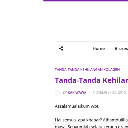
Home
Bisnes
TANDA-TANDA KEHILANGAN KOLAGEN
Tanda-Tanda Kehila
BY
KAK WAWA
-
NOVEMBER 29, 2015
Assalamualaikum wbt,
Hai semua, apa khabar? Alhamdulillah
masa. Senyumlah selalu kerana orang