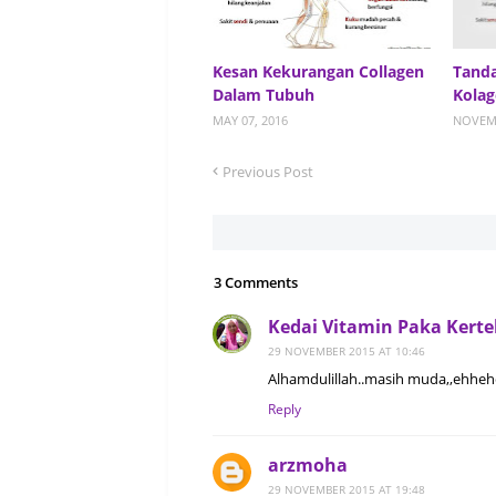
Kesan Kekurangan Collagen
Tanda
Dalam Tubuh
Kolag
MAY 07, 2016
NOVEMB
Previous Post
3 Comments
Kedai Vitamin Paka Kert
29 NOVEMBER 2015 AT 10:46
Alhamdulillah..masih muda,,ehhehe.
Reply
arzmoha
29 NOVEMBER 2015 AT 19:48