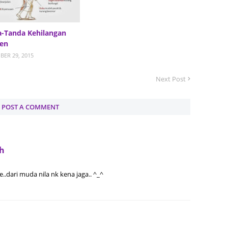
Septem
August
-Tanda Kehilangan
July 20
en
June 2
ER 29, 2015
May 20
Next Post
April 2
March 
POST A COMMENT
Februa
Januar
eh
Decemb
.dari muda nila nk kena jaga.. ^_^
Novemb
Octobe
Septem
August