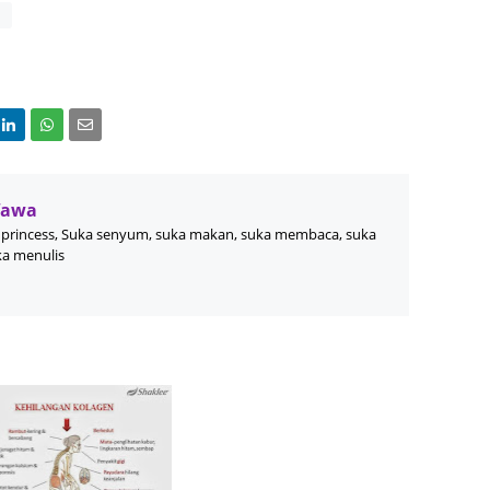
June 2
n
Novemb
Octobe
August
July 20
June 2
Wawa
princess, Suka senyum, suka makan, suka membaca, suka
May 20
ka menulis
March 
Februa
Januar
Decemb
Novemb
Octobe