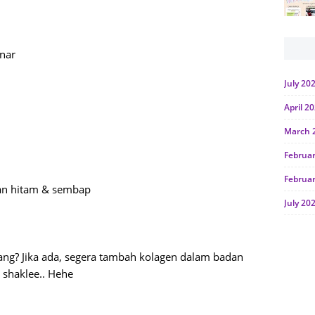
nar
July 20
April 2
March 
Februa
Februa
ran hitam & sembap
July 20
June 2
Januar
rang? Jika ada, segera tambah kolagen dalam badan
shaklee.. Hehe
Octobe
July 20