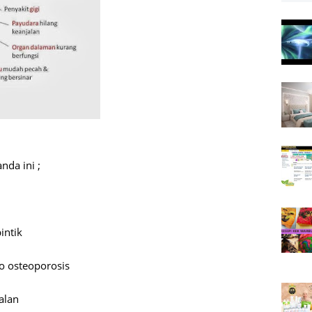
da ini ;
intik
ko osteoporosis
jalan