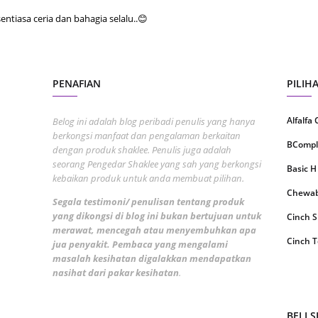
tiasa ceria dan bahagia selalu..😊
May 20
April 2
March 
PENAFIAN
PILIH
Februa
Januar
Alfalfa
Belog ini adalah blog peribadi penulis yang hanya
berkongsi manfaat dan pengalaman berkaitan
Octobe
BCompl
dengan produk shaklee. Penulis juga adalah
seorang Pengedar Shaklee yang sah yang berkongsi
Septem
Basic H
kebaikan produk untuk anda membuat pilihan.
August
Chewabl
Segala testimoni/ penulisan tentang produk
July 20
yang dikongsi di blog ini bukan bertujuan untuk
Cinch 
merawat, mencegah atau menyembuhkan apa
June 2
Cinch T
jua penyakit. Pembaca yang mengalami
masalah kesihatan digalakkan mendapatkan
May 20
Collage
nasihat dari pakar kesihatan
.
April 2
CoqTrol
March 
DTX Co
BELI 