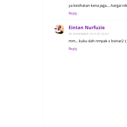
ya kesihatan kena jaga.....hargai n
Reply
Eintan Nurfuzie
30 NOVEMBER 2015 AT 00:07
mm... kuku dah nmpak x bsinar2 :(
Reply