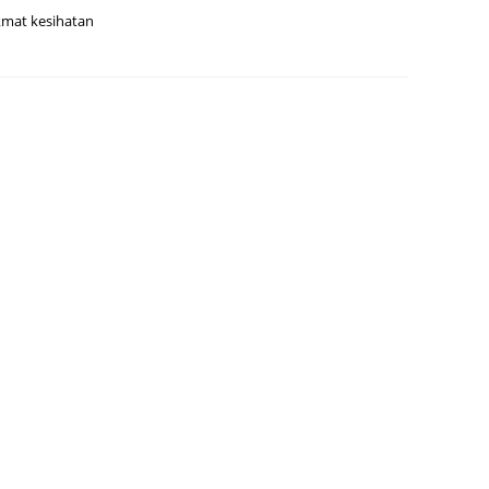
ikmat kesihatan
July 20
May 20
April 2
March 
Februa
Januar
Decemb
Novemb
Octobe
Septem
August
July 20
June 2