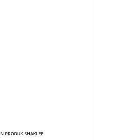
023
1
er 2022
1
r 2022
4
 2022
2
22
3
022
1
22
3
2022
3
ry 2022
5
y 2022
1
er 2021
3
er 2021
1
AN PRODUK SHAKLEE
r 2021
5