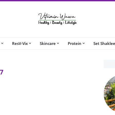
ResV-Vix
Skincare
Protein
Set Shakle
7