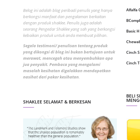
Septem
Alfalfa
Belog ini adalah blog peribadi penulis yang hanya
berkongsi manfaat dan pengalaman berkaitan
August
BCompl
dengan produk shaklee. Penulis juga adalah
July 20
seorang Pengedar Shaklee yang sah yang berkongsi
Basic H
kebaikan produk untuk anda membuat pilihan.
June 2
Chewabl
Segala testimoni/ penulisan tentang produk
May 20
yang dikongsi di blog ini bukan bertujuan untuk
Cinch 
merawat, mencegah atau menyembuhkan apa
April 2
Cinch T
jua penyakit. Pembaca yang mengalami
masalah kesihatan digalakkan mendapatkan
March 
Collage
nasihat dari pakar kesihatan
.
Februa
CoqTrol
Januar
DTX Co
BELI 
MENGG
SHAKLEE SELAMAT & BERKESAN
Decemb
Detoks
Novemb
ESP Sh
Octobe
Energiz
Septem
Fresh L