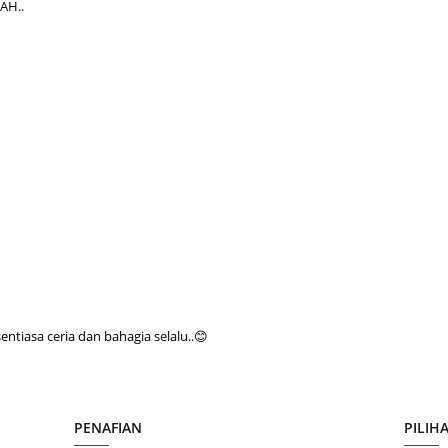
AH..
June 2
Novemb
Octobe
August
July 20
June 2
May 20
March 
Februa
tiasa ceria dan bahagia selalu..😊
Januar
Decemb
Novemb
PENAFIAN
PILIH
Octobe