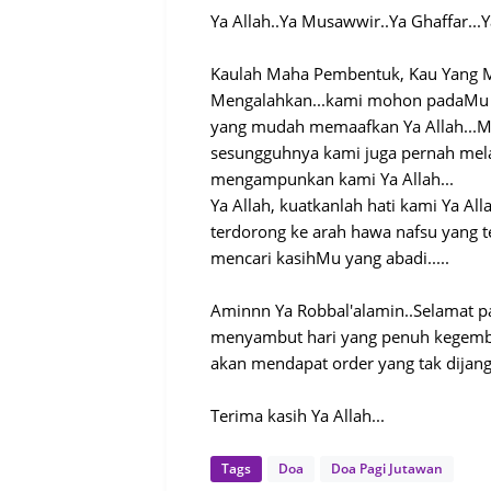
Ya Allah..Ya Musawwir..Ya Ghaffar...Y
Kaulah Maha Pembentuk, Kau Yang 
Mengalahkan...kami mohon padaMu Ya
yang mudah memaafkan Ya Allah...Maa
sesungguhnya kami juga pernah melak
mengampunkan kami Ya Allah...
Ya Allah, kuatkanlah hati kami Ya Al
terdorong ke arah hawa nafsu yang te
mencari kasihMu yang abadi.....
Aminnn Ya Robbal'alamin..Selamat pa
menyambut hari yang penuh kegembi
akan mendapat order yang tak dijang
Terima kasih Ya Allah...
Tags
Doa
Doa Pagi Jutawan