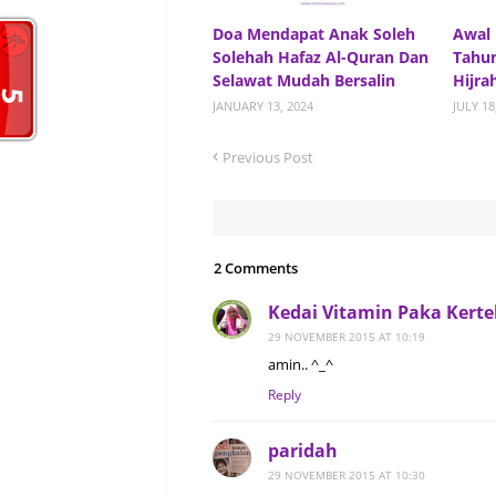
Doa Mendapat Anak Soleh
Awal 
Solehah Hafaz Al-Quran Dan
Tahu
Selawat Mudah Bersalin
Hijra
JANUARY 13, 2024
JULY 18
Previous Post
2 Comments
Kedai Vitamin Paka Kert
29 NOVEMBER 2015 AT 10:19
amin.. ^_^
Reply
paridah
29 NOVEMBER 2015 AT 10:30