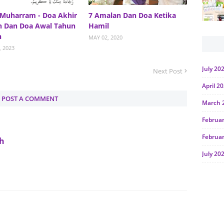
Muharram - Doa Akhir
7 Amalan Dan Doa Ketika
n Dan Doa Awal Tahun
Hamil
h
MAY 02, 2020
, 2023
July 20
Next Post
April 2
POST A COMMENT
March 
Februa
Februa
eh
July 20
June 2
Januar
Octobe
July 20