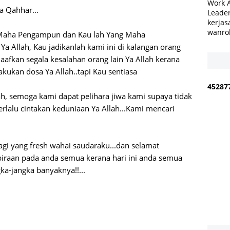
Work 
a Qahhar...
Leader
kerjas
wanro
Maha Pengampun dan Kau lah Yang Maha
 Allah, Kau jadikanlah kami ini di kalangan orang
fkan segala kesalahan orang lain Ya Allah kerana
ukan dosa Ya Allah..tapi Kau sentiasa
4
5
2
8
7
lah, semoga kami dapat pelihara jiwa kami supaya tidak
rlalu cintakan keduniaan Ya Allah...Kami mencari
gi yang fresh wahai saudaraku...dan selamat
raan pada anda semua kerana hari ini anda semua
ka-jangka banyaknya!!...