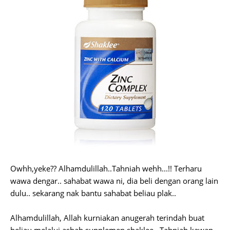
Owhh,yeke?? Alhamdulillah..Tahniah wehh...!! Terharu
wawa dengar.. sahabat wawa ni, dia beli dengan orang lain
dulu.. sekarang nak bantu sahabat beliau plak..
Alhamdulillah, Allah kurniakan anugerah terindah buat