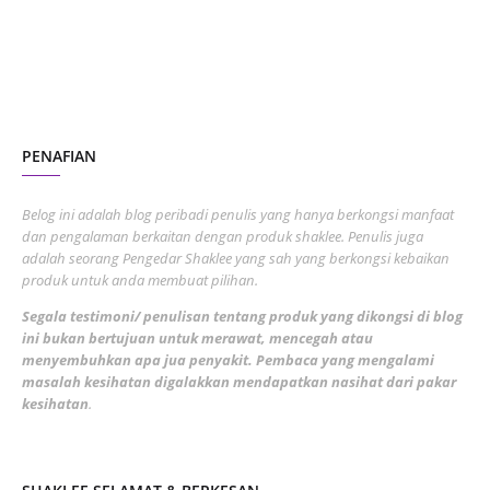
June 2023
1
November 2022
1
October 2022
4
August 2022
2
PENAFIAN
July 2022
3
June 2022
1
Belog ini adalah blog peribadi penulis yang hanya berkongsi manfaat
May 2022
dan pengalaman berkaitan dengan produk shaklee. Penulis juga
3
adalah seorang Pengedar Shaklee yang sah yang berkongsi kebaikan
March 2022
3
produk untuk anda membuat pilihan.
February 2022
5
Segala testimoni/ penulisan tentang produk yang dikongsi di blog
ini bukan bertujuan untuk merawat, mencegah atau
January 2022
1
menyembuhkan apa jua penyakit. Pembaca yang mengalami
masalah kesihatan digalakkan mendapatkan nasihat dari pakar
December 2021
3
kesihatan
.
November 2021
1
October 2021
5