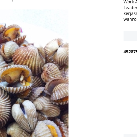
Work 
Leader
kerjas
wanro
4
5
2
8
7