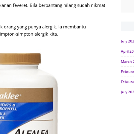
anan feveret. Bila berpantang hilang sudah nikmat
uk orang yang punya alergik. Ia membantu
pton-simpton alergik kita.
July 20
April 2
March 
Februa
Februa
July 20
June 2
Januar
Octobe
July 20