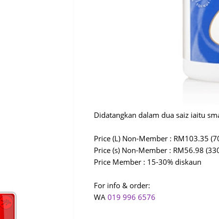
Didatangkan dalam dua saiz iaitu small
Price (L) Non-Member : RM103.35 (70
Price (s) Non-Member : RM56.98 (330
Price Member : 15-30% diskaun
For info & order:
WA
019 996 6576