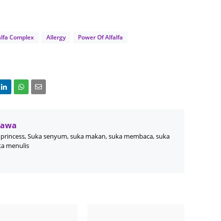
Septem
August
alfa Complex
Allergy
Power Of Alfalfa
July 20
June 2
May 20
April 2
March 
Wawa
Februa
princess, Suka senyum, suka makan, suka membaca, suka
ka menulis
Januar
Decemb
Novemb
Octobe
Septem