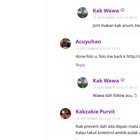
Kak Wawa
15 SEPTEMBER 2015 AT 08:37
Jom makan kak anum..h
Acuyuhan
14 SEPTEMBER 2015 AT 12:05
done folo u, folo me back k http:
Reply
Kak Wawa
15 SEPTEMBER 2015 AT 08:37
Wawa dah follow acu..")
Kakzakie Purvit
14 SEPTEMBER 2015 AT 13:30
Nak prevent dah ada depan mata 
Kalau takut kolestrol ambik pulak vi