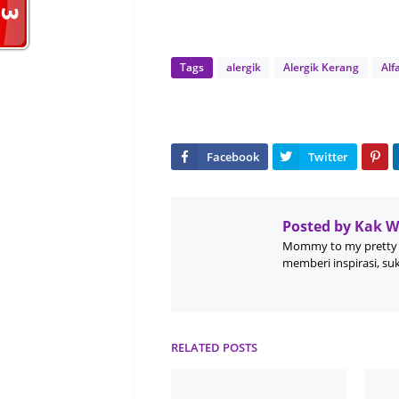
Tags
alergik
Alergik Kerang
Alf
Posted by
Kak 
Mommy to my pretty 
memberi inspirasi, su
RELATED POSTS