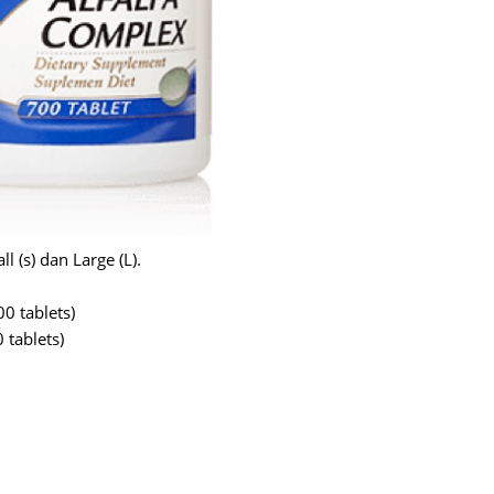
June 2
Novemb
Octobe
August
July 20
June 2
 (s) dan Large (L).
May 20
March 
0 tablets)
Februa
 tablets)
Januar
Decemb
Novemb
Octobe