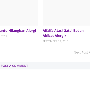
August
July 20
May 20
April 2
antu Hilangkan Alergi
Alfalfa Atasi Gatal Badan
Akibat Alergik
, 2017
March 
SEPTEMBER 19, 2015
Februa
Next Post
Januar
Decemb
POST A COMMENT
Novemb
Octobe
Septem
August
July 20