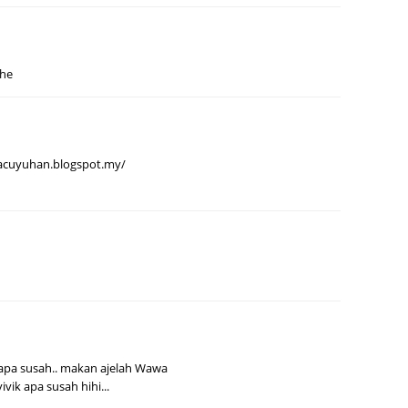
June 2
May 20
April 2
ehe
March 
Februa
//acuyuhan.blogspot.my/
Januar
Octobe
Septem
August
July 20
June 2
May 20
apa susah.. makan ajelah Wawa
April 2
vik apa susah hihi...