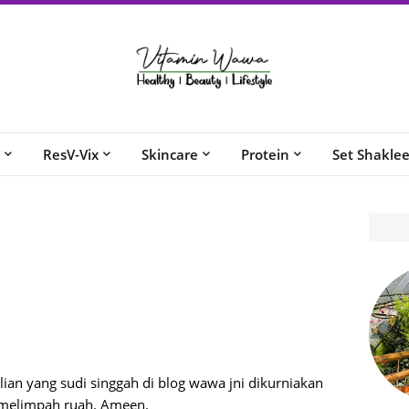
ResV-Vix
Skincare
Protein
Set Shakle
an yang sudi singgah di blog wawa jni dikurniakan
g melimpah ruah. Ameen.