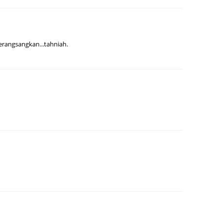
August
July 20
May 20
rangsangkan...tahniah.
April 2
March 
Februa
Januar
Decemb
Novemb
Octobe
Septem
August
July 20