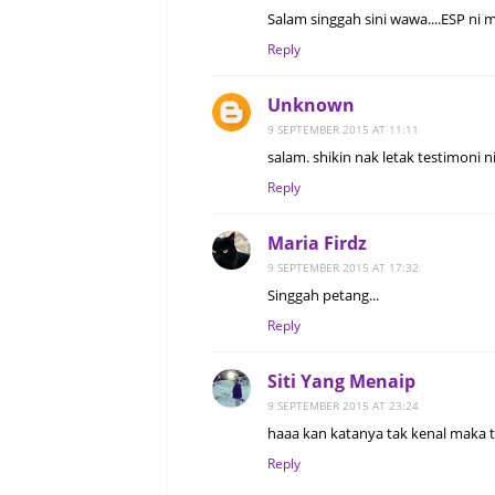
Salam singgah sini wawa....ESP n
Reply
Unknown
9 SEPTEMBER 2015 AT 11:11
salam. shikin nak letak testimoni n
Reply
Maria Firdz
9 SEPTEMBER 2015 AT 17:32
Singgah petang...
Reply
Siti Yang Menaip
9 SEPTEMBER 2015 AT 23:24
haaa kan katanya tak kenal maka t
Reply