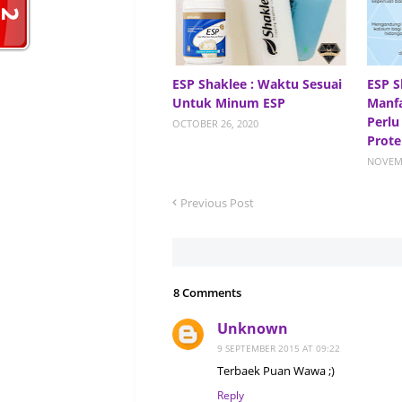
ESP Shaklee : Waktu Sesuai
ESP S
Untuk Minum ESP
Manfa
Perlu
OCTOBER 26, 2020
Prote
NOVEMB
Previous Post
8 Comments
Unknown
9 SEPTEMBER 2015 AT 09:22
Terbaek Puan Wawa ;)
Reply