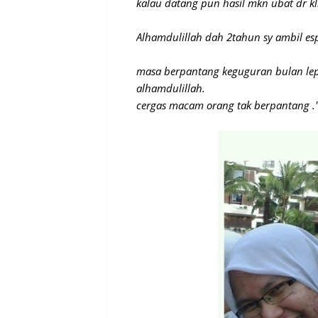
kalau datang pun hasil mkn ubat dr k
Alhamdulillah dah 2tahun sy ambil es
masa berpantang keguguran bulan lep
alhamdulillah.
cergas macam orang tak berpantang .