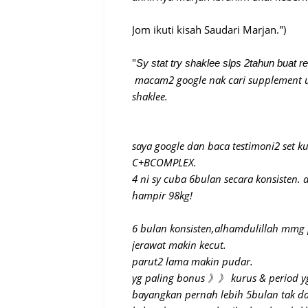
Jom ikuti kisah Saudari Marjan.")
"
Sy stat try shaklee slps 2tahun buat r
macam2 google nak cari supplement utk 
shaklee.
saya google dan baca testimoni2 set ku
C+BCOMPLEX.
4 ni sy cuba 6bulan secara konsisten. 
hampir 98kg!
6 bulan konsisten,alhamdulillah mmg 
jerawat makin kecut.
parut2 lama makin pudar.
yg paling bonus 》》 kurus & period yg 
bayangkan pernah lebih 5bulan tak da