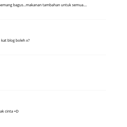
June 2
i memang bagus...makanan tambahan untuk semua....
May 20
April 2
March 
i kat blog boleh x?
Februa
Januar
Octobe
Septem
August
July 20
June 2
May 20
ak cinta =D
April 2