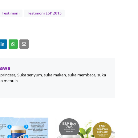
June 2
Testimoni
Testimoni ESP 2015
Novemb
Octobe
August
July 20
June 2
Wawa
May 20
princess, Suka senyum, suka makan, suka membaca, suka
ka menulis
March 
Februa
Januar
Decemb
Novemb
Octobe