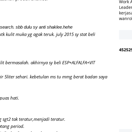
Work 
Leader
kerjas
wanro
esearch. sbb dulu sy anti shaklee.hehe
kulit muka yg agak teruk. july 2015 sy stat beli
4
5
2
5
2
lit bermasalah. akhirnya sy beli ESP+ALFALFA+VIT
air 5liter sehari. kebetulan ms tu mmg berat badan saya
puas hati.
sgt2 tak teratur,menjadi teratur.
tang period.