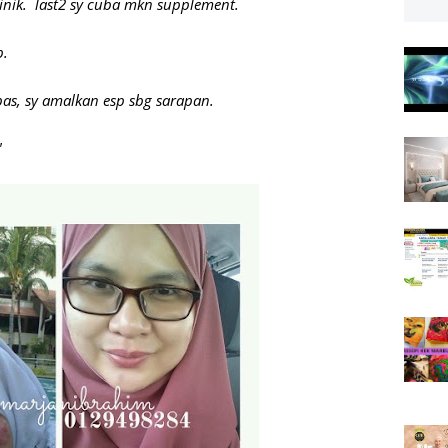
linik. last2 sy cuba mkn supplement.
p.
as, sy amalkan esp sbg sarapan.
"