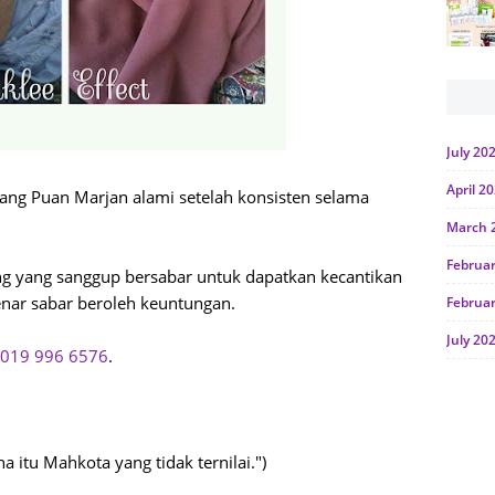
July 20
April 2
yang Puan Marjan alami setelah konsisten selama
March 
Februa
ng yang sanggup bersabar untuk dapatkan kecantikan
nar sabar beroleh keuntungan.
Februa
July 20
019 996 6576
.
June 2
Januar
Octobe
a itu Mahkota yang tidak ternilai.")
July 20