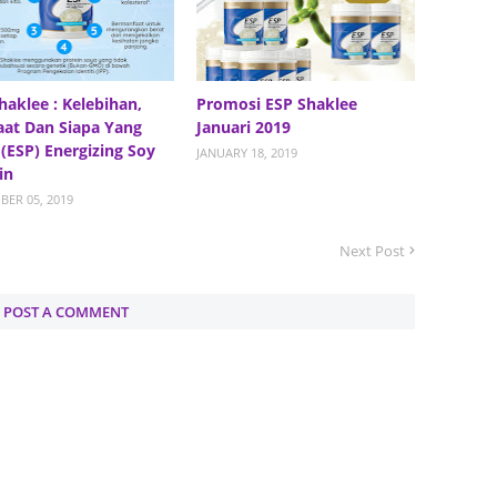
Septem
August
July 20
haklee : Kelebihan,
Promosi ESP Shaklee
at Dan Siapa Yang
Januari 2019
June 2
 (ESP) Energizing Soy
JANUARY 18, 2019
in
May 20
ER 05, 2019
April 2
Next Post
March 
Februa
POST A COMMENT
Januar
Decemb
Novemb
Octobe
Septem