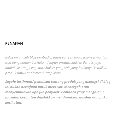
June 2023
1
November 2022
1
October 2022
4
August 2022
2
PENAFIAN
July 2022
3
June 2022
1
Belog ini adalah blog peribadi penulis yang hanya berkongsi manfaat
May 2022
dan pengalaman berkaitan dengan produk shaklee. Penulis juga
3
adalah seorang Pengedar Shaklee yang sah yang berkongsi kebaikan
March 2022
3
produk untuk anda membuat pilihan.
February 2022
5
Segala testimoni/ penulisan tentang produk yang dikongsi di blog
ini bukan bertujuan untuk merawat, mencegah atau
January 2022
1
menyembuhkan apa jua penyakit. Pembaca yang mengalami
masalah kesihatan digalakkan mendapatkan nasihat dari pakar
December 2021
3
kesihatan
.
November 2021
1
October 2021
5