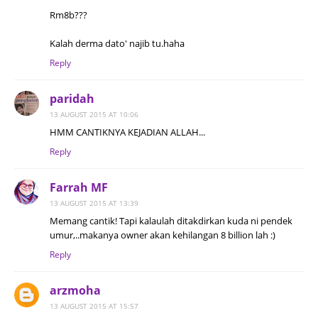
Rm8b???
Kalah derma dato' najib tu.haha
Reply
paridah
13 AUGUST 2015 AT 10:06
HMM CANTIKNYA KEJADIAN ALLAH...
Reply
Farrah MF
13 AUGUST 2015 AT 13:39
Memang cantik! Tapi kalaulah ditakdirkan kuda ni pendek
umur,..makanya owner akan kehilangan 8 billion lah :)
Reply
arzmoha
13 AUGUST 2015 AT 15:57