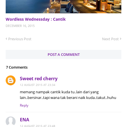
Wordless Wednessday : Cantik
DECEMBER 16, 2015
Previous Post
Next Post
POST A COMMENT
7 Comments
Sweet red cherry
12 AUGUST 2015 AT 23:34
memang nampak cantik kuda tu..lain dari yang
lain..bersinar..tapi wana tak berani naik kuda..takut..huhu
Reply
ENA
12 AUGUST 2015 AT 23:48