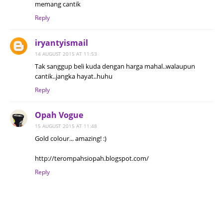
memang cantik
Reply
iryantyismail
14 AUGUST 2015 AT 11:53
Tak sanggup beli kuda dengan harga mahal..walaupun
cantik..jangka hayat..huhu
Reply
Opah Vogue
15 AUGUST 2015 AT 11:48
Gold colour... amazing! :)
http://terompahsiopah.blogspot.com/
Reply