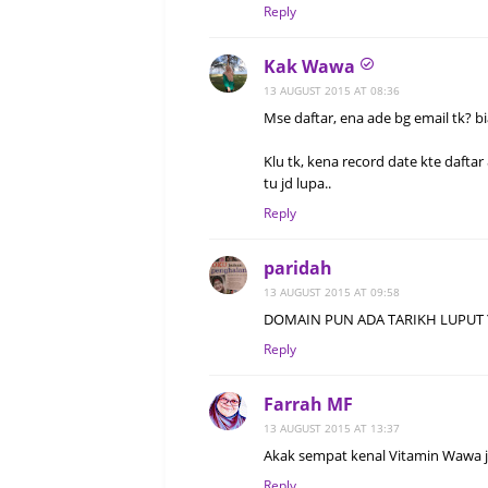
Reply
Kak Wawa
13 AUGUST 2015 AT 08:36
Mse daftar, ena ade bg email tk? b
Klu tk, kena record date kte daftar
tu jd lupa..
Reply
paridah
13 AUGUST 2015 AT 09:58
DOMAIN PUN ADA TARIKH LUPUT YA
Reply
Farrah MF
13 AUGUST 2015 AT 13:37
Akak sempat kenal Vitamin Wawa je.
Reply