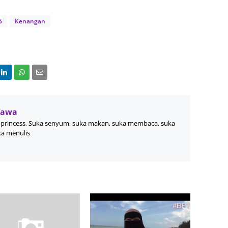
June 2
5
Kenangan
Novemb
Octobe
August
July 20
June 2
Wawa
May 20
princess, Suka senyum, suka makan, suka membaca, suka
ka menulis
March 
Februa
Januar
Decemb
Novemb
Octobe