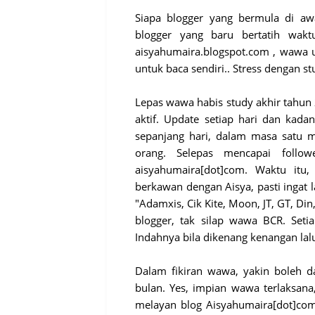
Siapa blogger yang bermula di a
blogger yang baru bertatih wak
aisyahumaira.blogspot.com , wawa u
untuk baca sendiri.. Stress dengan s
Lepas wawa habis study akhir tahun
aktif. Update setiap hari dan kada
sepanjang hari, dalam masa satu 
orang. Selepas mencapai foll
aisyahumaira[dot]com. Waktu itu,
berkawan dengan Aisya, pasti ingat 
"Adamxis, Cik Kite, Moon, JT, GT, Di
blogger, tak silap wawa BCR. Seti
Indahnya bila dikenang kenangan lalu
Dalam fikiran wawa, yakin boleh d
bulan. Yes, impian wawa terlaksa
melayan blog Aisyahumaira[dot]co