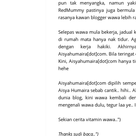
pun tak menyangka, namun yakin
RedMummy pastinya juga bermula d
rasanya kawan blogger wawa lebih ra
Selepas wawa mula bekerja, jadual 
di rumah mata hanya nak tidur. A
dengan kerja hakiki. Akhir
Aisyahumaira[dot]com. Bila teringa
Kini, Aisyahumaira[dot]com hanya t
hehe
Aisyahumaira[dot]com dipilih sem
Aisya Humaira sebab cantik.. hihi.. 
dunia blog, kini wawa kembali de
mengenali wawa dulu, tegur laa ye.. I
Sekian cerita vitamin wawa..")
Thanks sudi baca..")