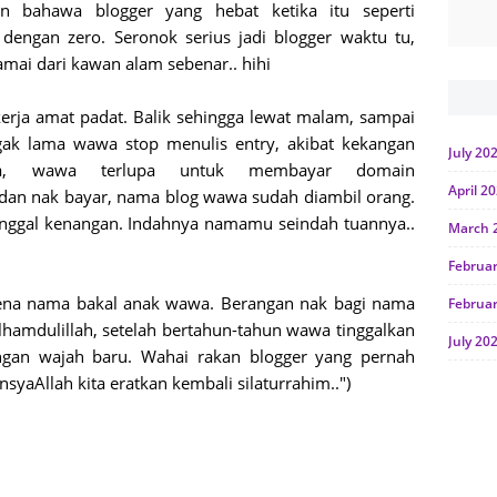
 bahawa blogger yang hebat ketika itu seperti
engan zero. Seronok serius jadi blogger waktu tu,
mai dari kawan alam sebenar.. hihi
kerja amat padat. Balik sehingga lewat malam, sampai
gak lama wawa stop menulis entry, akibat kekangan
July 20
nya, wawa terlupa untuk membayar domain
April 2
t dan nak bayar, nama blog wawa sudah diambil orang.
inggal kenangan. Indahnya namamu seindah tuannya..
March 
Februa
pena nama bakal anak wawa. Berangan nak bagi nama
Februa
Alhamdulillah, setelah bertahun-tahun wawa tinggalkan
July 20
ngan wajah baru. Wahai rakan blogger yang pernah
June 2
nsyaAllah kita eratkan kembali silaturrahim..")
Januar
Octobe
July 20