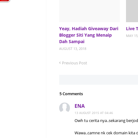
Yeay, Hadiah Giveaway Dari
Live 
Blogger Siti Yang Menaip
MAY 15
Dah Sampai
AUGUST 13, 2018
Previous Post
5 Comments
ENA
13 AUGUST 2015 AT 04:46
Owh tu cerita nya..sekarang berjo
Wawa..camne nk cek domain kita 