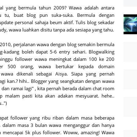
wal yang bermula tahun 2009? Wawa adalah antara
tu tu, buat blog pun suka-suka. Bermula dengan
pdate personal sahaja beum aktif. Tulis blog sekadar
tudy, wawa luahkan disitu tanpa ada sesiapa yang tahu.
 2010, perjalanan wawa dengan blog semakin bermula
ng-kadang boleh dapat 5-6 entry sehari. Blogwalking
minggu follower wawa meningkat dalam 100 ke 200
ower 500 orang, wawa bertukar kepada domain
 wawa dikenali sebagai Aisya. Siapa yang pernah
lagi kan.? hihi.. Blogger yang seangkatan dengan wawa
n, dan ramai lagi" , kita pernah berada dalam chat room
ap malam pasti kita akan adakan mesyuarat. hehe..
..")
apat follower yang ribu riban dalam masa beberapa
na, dalam masa 3 bulan wawa menganggur dan hanya
m mencapai 5k plus follower. Woww, amazing! Wawa