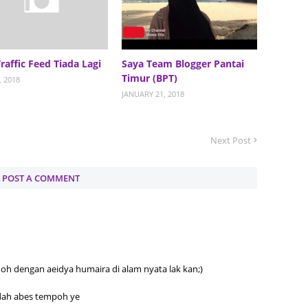
Septem
August
Traffic Feed Tiada Lagi
Saya Team Blogger Pantai
July 20
Timur (BPT)
, 2018
June 2
JANUARY 21, 2018
May 20
April 2
Next Post
March 
POST A COMMENT
Februa
Januar
Decemb
Novemb
doh dengan aeidya humaira di alam nyata lak kan;)
Octobe
dah abes tempoh ye
Septem