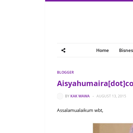
Home
Bisnes
BLOGGER
Aisyahumaira[dot]co
BY
KAK WAWA
-
AUGUST 13, 2015
Assalamualaikum wbt,