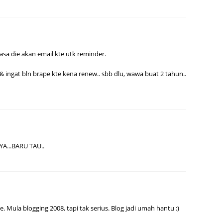
August
July 20
May 20
iasa die akan email kte utk reminder.
April 2
 & ingat bln brape kte kena renew.. sbb dlu, wawa buat 2 tahun..
March 
Februa
Januar
Decemb
Novemb
...BARU TAU..
Octobe
Septem
August
 Mula blogging 2008, tapi tak serius. Blog jadi umah hantu :)
July 20