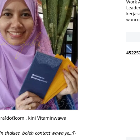
Work 
Leader
kerjas
wanro
4
5
2
2
5
ra[dot]com , kini Vitaminwawa
 shaklee, boleh contact wawa ye..:)
}