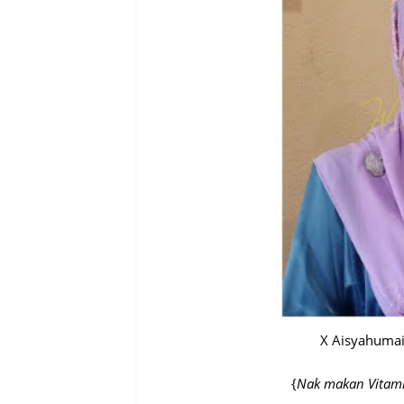
X Aisyahumai
{
Nak makan Vitamin