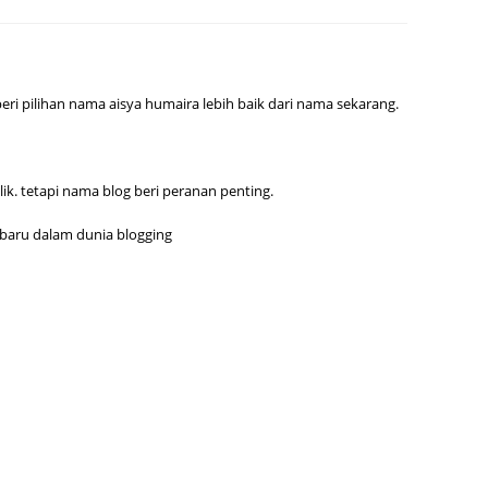
June 2
May 20
April 2
eri pilihan nama aisya humaira lebih baik dari nama sekarang.
March 
Februa
ik. tetapi nama blog beri peranan penting.
Januar
 baru dalam dunia blogging
Octobe
Septem
August
July 20
June 2
May 20
April 2