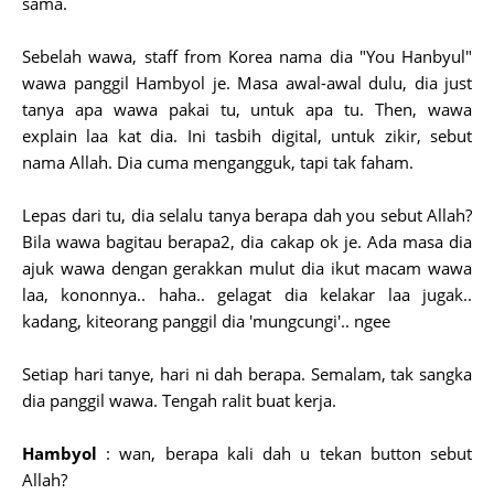
sama.
Sebelah wawa, staff from Korea nama dia "You Hanbyul"
wawa panggil Hambyol je. Masa awal-awal dulu, dia just
tanya apa wawa pakai tu, untuk apa tu. Then, wawa
explain laa kat dia. Ini tasbih digital, untuk zikir, sebut
nama Allah. Dia cuma mengangguk, tapi tak faham.
Lepas dari tu, dia selalu tanya berapa dah you sebut Allah?
Bila wawa bagitau berapa2, dia cakap ok je. Ada masa dia
ajuk wawa dengan gerakkan mulut dia ikut macam wawa
laa, kononnya.. haha.. gelagat dia kelakar laa jugak..
kadang, kiteorang panggil dia 'mungcungi'.. ngee
Setiap hari tanye, hari ni dah berapa. Semalam, tak sangka
dia panggil wawa. Tengah ralit buat kerja.
Hambyol
: wan, berapa kali dah u tekan button sebut
Allah?