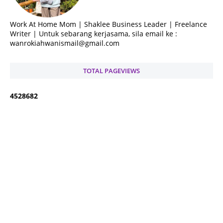
Work At Home Mom | Shaklee Business Leader | Freelance
Writer | Untuk sebarang kerjasama, sila email ke :
wanrokiahwanismail@gmail.com
TOTAL PAGEVIEWS
4
5
2
8
6
8
2