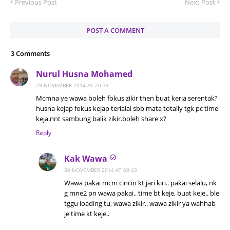
Previous Post
Next Post
POST A COMMENT
3 Comments
Nurul Husna Mohamed
29 NOVEMBER 2014 AT 20:39
Mcmna ye wawa boleh fokus zikir then buat kerja serentak?
husna kejap fokus kejap terlalai sbb mata totally tgk pc time
keja.nnt sambung balik zikir.boleh share x?
Reply
Kak Wawa
30 NOVEMBER 2014 AT 08:43
Wawa pakai mcm cincin kt jari kiri.. pakai selalu, nk
g mne2 pn wawa pakai.. time bt keje, buat keje.. ble
tggu loading tu, wawa zikir.. wawa zikir ya wahhab
je time kt keje..