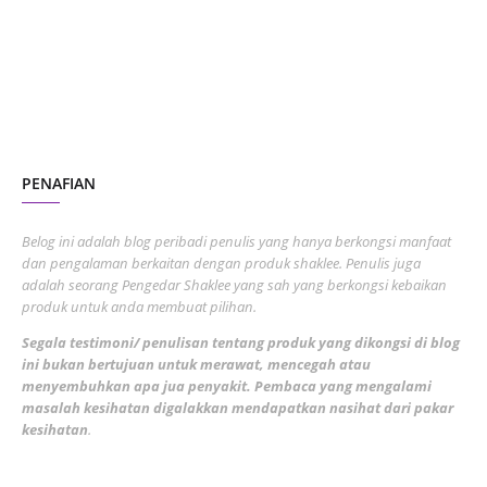
July 2023
7
June 2023
1
November 2022
1
October 2022
4
August 2022
2
PENAFIAN
July 2022
3
June 2022
1
Belog ini adalah blog peribadi penulis yang hanya berkongsi manfaat
May 2022
dan pengalaman berkaitan dengan produk shaklee. Penulis juga
3
adalah seorang Pengedar Shaklee yang sah yang berkongsi kebaikan
March 2022
3
produk untuk anda membuat pilihan.
February 2022
5
Segala testimoni/ penulisan tentang produk yang dikongsi di blog
ini bukan bertujuan untuk merawat, mencegah atau
January 2022
1
menyembuhkan apa jua penyakit. Pembaca yang mengalami
masalah kesihatan digalakkan mendapatkan nasihat dari pakar
December 2021
3
kesihatan
.
November 2021
1
October 2021
5