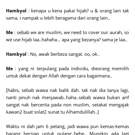
Hambyol
: kenapa u kena pakai hijab? u & orang lain tak
sama, i nampak u lebih beragama dari orang lain..
Me
: sebab we are muslim, we need to cover our aurah, so
we use hijab laa..hahaha... apa yang bezanya? sama je laa..
Hambyol
: No, awak berbeza sangat. oo, ok..
Me
: yang ni terpulang pada individu, dieorang memilih
untuk dekat dengan Allah dengan cara bagaimana..
[habis, sebab wawa nak balik dah. tak nak dia tanya lagi,
nanti jenuh nak menjawab..haha..sebab wawa bukan arif
sangat nak bercerita pada non muslim, setakat mengajak
kawan2 buat solat2 sunat tu Alhamdulillah..]
Waktu ni dah jam 6 petang, jadi wawa pun kemas-kemas
barang bersiap untuk pulang..hehe.. Mungkin ada lagi