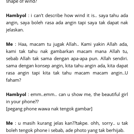
shape of wind?
Hambyol
: i can't describe how wind it is.. saya tahu ada
angin, saya boleh rasa ada angin tapi saya tak dapat nak
jelaskan.
Me
: Haa, macam tu jugak Allah.. Kami yakin Allah ada,
kami tak tahu nak gambarkan macam mana Allah tu,
sebab Allah tak sama dengan apa-apa pun. Allah sendiri.
sama dengan konsep angin, kita tahu angin ada, kita dapat
rasa angin tapi kita tak tahu macam macam angin..U
faham?
Hambyol
: emm..emm.. can u show me, the beautiful girl
in your phone??
[pegang phone wawa nak tengok gambar]
Me
: u masih kurang jelas kan??takpe. ohh, sorry.. u tak
boleh tengok phone i sebab, ade photo yang tak berhijab.