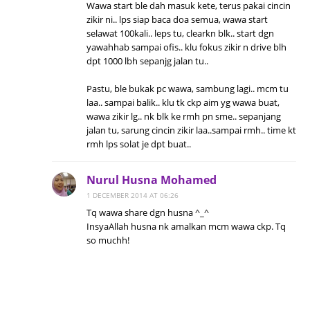
Wawa start ble dah masuk kete, terus pakai cincin
zikir ni.. lps siap baca doa semua, wawa start
selawat 100kali.. leps tu, clearkn blk.. start dgn
yawahhab sampai ofis.. klu fokus zikir n drive blh
dpt 1000 lbh sepanjg jalan tu..
Pastu, ble bukak pc wawa, sambung lagi.. mcm tu
laa.. sampai balik.. klu tk ckp aim yg wawa buat,
wawa zikir lg.. nk blk ke rmh pn sme.. sepanjang
jalan tu, sarung cincin zikir laa..sampai rmh.. time kt
rmh lps solat je dpt buat..
Nurul Husna Mohamed
1 DECEMBER 2014 AT 06:26
Tq wawa share dgn husna ^_^
InsyaAllah husna nk amalkan mcm wawa ckp. Tq
so muchh!