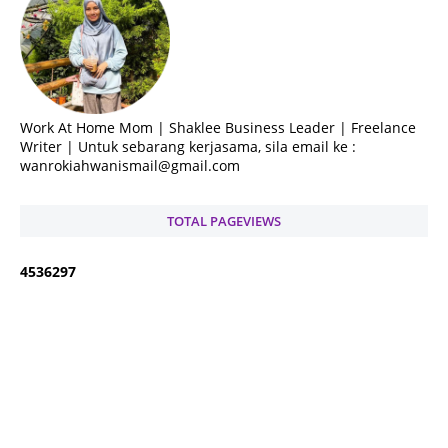
Work At Home Mom | Shaklee Business Leader | Freelance
Writer | Untuk sebarang kerjasama, sila email ke :
wanrokiahwanismail@gmail.com
TOTAL PAGEVIEWS
4
5
3
6
2
9
7