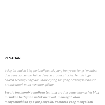
January 2024
5
October 2023
2
July 2023
7
June 2023
1
November 2022
1
October 2022
4
August 2022
2
PENAFIAN
July 2022
3
June 2022
1
Belog ini adalah blog peribadi penulis yang hanya berkongsi manfaat
May 2022
dan pengalaman berkaitan dengan produk shaklee. Penulis juga
3
adalah seorang Pengedar Shaklee yang sah yang berkongsi kebaikan
March 2022
3
produk untuk anda membuat pilihan.
February 2022
5
Segala testimoni/ penulisan tentang produk yang dikongsi di blog
ini bukan bertujuan untuk merawat, mencegah atau
January 2022
1
menyembuhkan apa jua penyakit. Pembaca yang mengalami