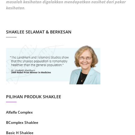
masalah kesihatan digalakkan mendapatkan nasihat dari pakar
December 2021
3
kesihatan
.
November 2021
1
October 2021
5
SHAKLEE SELAMAT & BERKESAN
September 2021
10
August 2021
4
July 2021
22
June 2021
14
May 2021
1
April 2021
2
March 2021
5
PILIHAN PRODUK SHAKLEE
February 2021
4
Alfalfa Complex
January 2021
4
BComplex Shaklee
December 2020
13
Basic H Shaklee