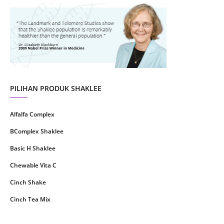
July 2021
22
June 2021
14
May 2021
1
April 2021
2
March 2021
5
PILIHAN PRODUK SHAKLEE
February 2021
4
Alfalfa Complex
January 2021
4
BComplex Shaklee
December 2020
13
Basic H Shaklee
November 2020
8
Chewable Vita C
October 2020
16
Cinch Shake
September 2020
9
Cinch Tea Mix
August 2020
6
Collagen Plus Powder
July 2020
8