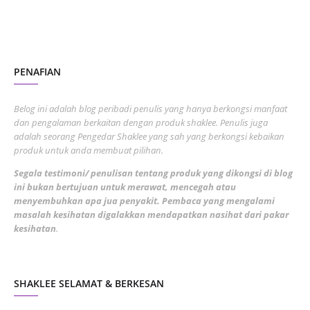
November 2022
1
October 2022
4
August 2022
2
PENAFIAN
July 2022
3
June 2022
1
Belog ini adalah blog peribadi penulis yang hanya berkongsi manfaat
May 2022
dan pengalaman berkaitan dengan produk shaklee. Penulis juga
3
adalah seorang Pengedar Shaklee yang sah yang berkongsi kebaikan
March 2022
3
produk untuk anda membuat pilihan.
February 2022
5
Segala testimoni/ penulisan tentang produk yang dikongsi di blog
ini bukan bertujuan untuk merawat, mencegah atau
January 2022
1
menyembuhkan apa jua penyakit. Pembaca yang mengalami
masalah kesihatan digalakkan mendapatkan nasihat dari pakar
December 2021
3
kesihatan
.
November 2021
1
October 2021
5
SHAKLEE SELAMAT & BERKESAN
September 2021
10
August 2021
4