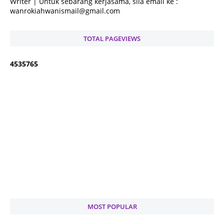
Writer | Untuk sebarang kerjasama, sila email ke :
wanrokiahwanismail@gmail.com
TOTAL PAGEVIEWS
4
5
3
5
7
6
5
MOST POPULAR