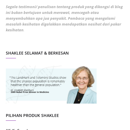
February 2022
5
Segala testimoni/ penulisan tentang produk yang dikongsi di blog
ini bukan bertujuan untuk merawat, mencegah atau
January 2022
1
menyembuhkan apa jua penyakit. Pembaca yang mengalami
masalah kesihatan digalakkan mendapatkan nasihat dari pakar
December 2021
3
kesihatan
.
November 2021
1
October 2021
5
SHAKLEE SELAMAT & BERKESAN
September 2021
10
August 2021
4
July 2021
22
June 2021
14
May 2021
1
April 2021
2
March 2021
5
PILIHAN PRODUK SHAKLEE
February 2021
4