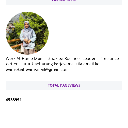
Work At Home Mom | Shaklee Business Leader | Freelance
Writer | Untuk sebarang kerjasama, sila email ke :
wanrokiahwanismail@gmail.com
TOTAL PAGEVIEWS
4
5
3
8
9
9
1