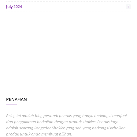
July 2024
2
June 2024
1
January 2024
5
October 2023
2
July 2023
7
June 2023
1
November 2022
1
October 2022
4
August 2022
2
PENAFIAN
July 2022
3
June 2022
1
Belog ini adalah blog peribadi penulis yang hanya berkongsi manfaat
May 2022
dan pengalaman berkaitan dengan produk shaklee. Penulis juga
3
adalah seorang Pengedar Shaklee yang sah yang berkongsi kebaikan
March 2022
3
produk untuk anda membuat pilihan.