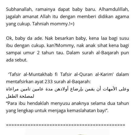
Subhanallah, ramainya dapat baby baru. Alhamdulillah,
jagalah amanat Allah itu dengan memberi didikan agama
yang cukup. Tahniah mommy.!=)
Ok, baby da ade. Nak besarkan baby, kena laa bagi susu
ibu dengan cukup. kan?Mommy, nak anak sihat kena bagi
sampai umur 2 tahun tau. Dalam surah al-Baqarah pun
ada sebut.
‘Tafsir al-Muntakhab fi Tafsir al-Quran al-Karim’ dalam
mentafsirkan ayat 233 surah al-Baqarah:
وعلى الأمهات أن يقمن بإرضاع أولادهن مدة عامين تامين مراعاة
لمصلحة الطفل
“Para ibu hendaklah menyusu anaknya selama dua tahun
yang lengkap untuk menjaga kemaslahatan bayi”.
============================================