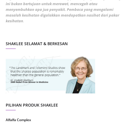
ini bukan bertujuan untuk merawat, mencegah atau
January 2022
1
menyembuhkan apa jua penyakit. Pembaca yang mengalami
masalah kesihatan digalakkan mendapatkan nasihat dari pakar
December 2021
3
kesihatan
.
November 2021
1
October 2021
5
SHAKLEE SELAMAT & BERKESAN
September 2021
10
August 2021
4
July 2021
22
June 2021
14
May 2021
1
April 2021
2
March 2021
5
PILIHAN PRODUK SHAKLEE
February 2021
4
Alfalfa Complex
January 2021
4