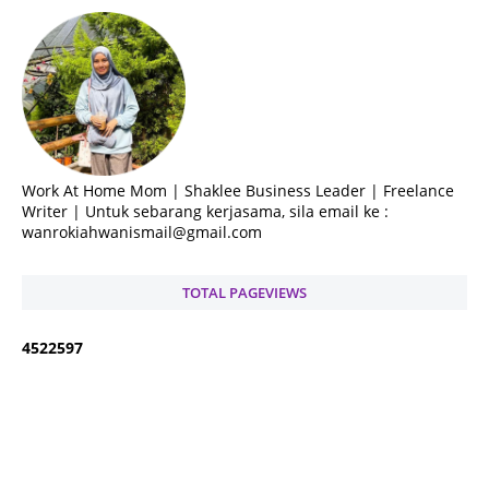
Work At Home Mom | Shaklee Business Leader | Freelance
Writer | Untuk sebarang kerjasama, sila email ke :
wanrokiahwanismail@gmail.com
TOTAL PAGEVIEWS
4
5
2
2
5
9
7