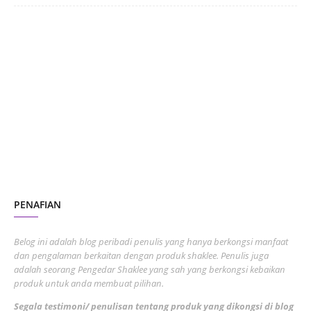
June 2024
1
January 2024
5
October 2023
2
July 2023
7
June 2023
1
November 2022
1
October 2022
4
August 2022
2
PENAFIAN
July 2022
3
June 2022
1
Belog ini adalah blog peribadi penulis yang hanya berkongsi manfaat
May 2022
dan pengalaman berkaitan dengan produk shaklee. Penulis juga
3
adalah seorang Pengedar Shaklee yang sah yang berkongsi kebaikan
March 2022
3
produk untuk anda membuat pilihan.
February 2022
5
Segala testimoni/ penulisan tentang produk yang dikongsi di blog