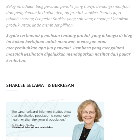
June 2022
1
Belog ini adalah blog peribadi penulis yang hanya berkongsi manfaat
May 2022
dan pengalaman berkaitan dengan produk shaklee. Penulis juga
3
adalah seorang Pengedar Shaklee yang sah yang berkongsi kebaikan
March 2022
3
produk untuk anda membuat pilihan.
February 2022
5
Segala testimoni/ penulisan tentang produk yang dikongsi di blog
ini bukan bertujuan untuk merawat, mencegah atau
January 2022
1
menyembuhkan apa jua penyakit. Pembaca yang mengalami
masalah kesihatan digalakkan mendapatkan nasihat dari pakar
December 2021
3
kesihatan
.
November 2021
1
October 2021
5
SHAKLEE SELAMAT & BERKESAN
September 2021
10
August 2021
4
July 2021
22
June 2021
14
May 2021
1
April 2021
2