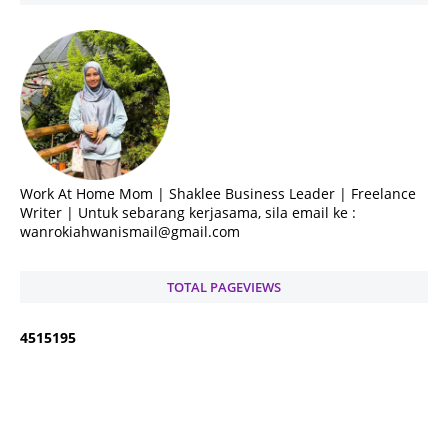
Work At Home Mom | Shaklee Business Leader | Freelance
Writer | Untuk sebarang kerjasama, sila email ke :
wanrokiahwanismail@gmail.com
TOTAL PAGEVIEWS
4
5
1
5
1
9
5