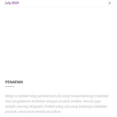
July 2024
2
June 2024
1
January 2024
5
October 2023
2
July 2023
7
June 2023
1
November 2022
1
October 2022
4
August 2022
2
PENAFIAN
July 2022
3
June 2022
1
Belog ini adalah blog peribadi penulis yang hanya berkongsi manfaat
May 2022
dan pengalaman berkaitan dengan produk shaklee. Penulis juga
3
adalah seorang Pengedar Shaklee yang sah yang berkongsi kebaikan
March 2022
3
produk untuk anda membuat pilihan.