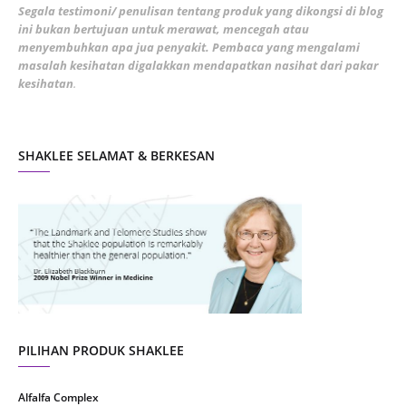
February 2022
5
Segala testimoni/ penulisan tentang produk yang dikongsi di blog
ini bukan bertujuan untuk merawat, mencegah atau
January 2022
1
menyembuhkan apa jua penyakit. Pembaca yang mengalami
masalah kesihatan digalakkan mendapatkan nasihat dari pakar
December 2021
3
kesihatan
.
November 2021
1
October 2021
5
SHAKLEE SELAMAT & BERKESAN
September 2021
10
August 2021
4
July 2021
22
June 2021
14
May 2021
1
April 2021
2
March 2021
5
PILIHAN PRODUK SHAKLEE
February 2021
4
Alfalfa Complex
January 2021
4