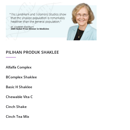
August 2021
4
July 2021
22
June 2021
14
May 2021
1
April 2021
2
March 2021
5
PILIHAN PRODUK SHAKLEE
February 2021
4
Alfalfa Complex
January 2021
4
BComplex Shaklee
December 2020
13
Basic H Shaklee
November 2020
8
Chewable Vita C
October 2020
16
Cinch Shake
September 2020
9
Cinch Tea Mix
August 2020
6
Collagen Plus Powder
July 2020
8