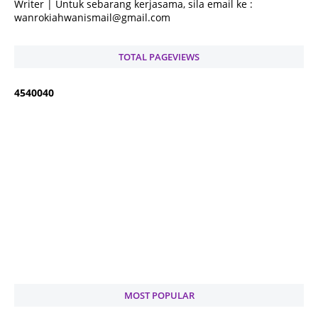
Writer | Untuk sebarang kerjasama, sila email ke :
wanrokiahwanismail@gmail.com
TOTAL PAGEVIEWS
4
5
4
0
0
4
0
MOST POPULAR