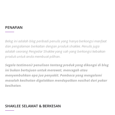
November 2022
1
October 2022
4
August 2022
2
PENAFIAN
July 2022
3
June 2022
1
Belog ini adalah blog peribadi penulis yang hanya berkongsi manfaat
May 2022
dan pengalaman berkaitan dengan produk shaklee. Penulis juga
3
adalah seorang Pengedar Shaklee yang sah yang berkongsi kebaikan
March 2022
3
produk untuk anda membuat pilihan.
February 2022
5
Segala testimoni/ penulisan tentang produk yang dikongsi di blog
ini bukan bertujuan untuk merawat, mencegah atau
January 2022
1
menyembuhkan apa jua penyakit. Pembaca yang mengalami
masalah kesihatan digalakkan mendapatkan nasihat dari pakar
December 2021
3
kesihatan
.
November 2021
1
October 2021
5
SHAKLEE SELAMAT & BERKESAN
September 2021
10