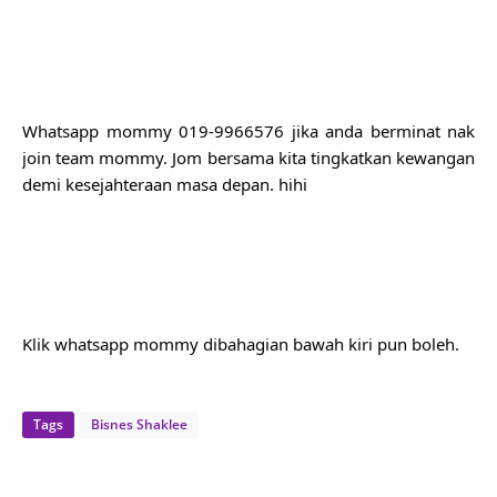
Whatsapp mommy 019-9966576 jika anda berminat nak 
join team mommy. Jom bersama kita tingkatkan kewangan 
demi kesejahteraan masa depan. hihi
Klik whatsapp mommy dibahagian bawah kiri pun boleh. 
Tags
Bisnes Shaklee