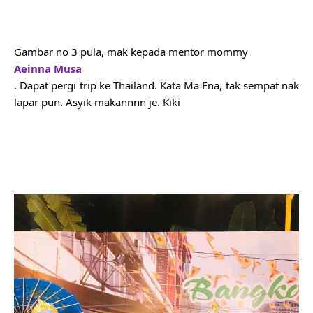
Gambar no 3 pula, mak kepada mentor mommy 
Aeinna Musa
. Dapat pergi trip ke Thailand. Kata Ma Ena, tak sempat nak 
lapar pun. Asyik makannnn je. Kiki