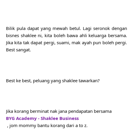
Bilik pula dapat yang mewah betul. Lagi seronok dengan 
bisnes shaklee ni, kita boleh bawa ahli keluarga bersama. 
Jika kita tak dapat pergi, suami, mak ayah pun boleh pergi. 
Best sangat. 
Best ke best, peluang yang shaklee tawarkan? 
Jika korang berminat nak jana pendapatan bersama 
BYG Academy - Shaklee Business
 , jom mommy bantu korang dari a to z.