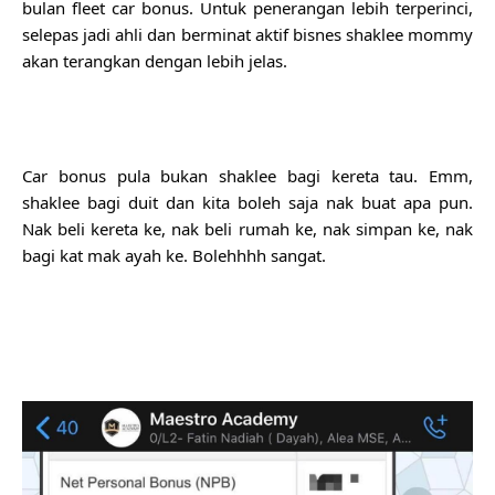
bulan fleet car bonus. Untuk penerangan lebih terperinci, 
selepas jadi ahli dan berminat aktif bisnes shaklee mommy 
akan terangkan dengan lebih jelas. 
Car bonus pula bukan shaklee bagi kereta tau. Emm, 
shaklee bagi duit dan kita boleh saja nak buat apa pun. 
Nak beli kereta ke, nak beli rumah ke, nak simpan ke, nak 
bagi kat mak ayah ke. Bolehhhh sangat. 