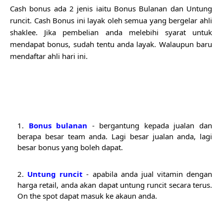
Cash bonus ada 2 jenis iaitu Bonus Bulanan dan Untung 
runcit. Cash Bonus ini layak oleh semua yang bergelar ahli 
shaklee. Jika pembelian anda melebihi syarat untuk 
mendapat bonus, sudah tentu anda layak. Walaupun baru 
mendaftar ahli hari ini. 
Bonus bulanan
 - bergantung kepada jualan dan 
berapa besar team anda. Lagi besar jualan anda, lagi 
besar bonus yang boleh dapat.
Untung runcit
 - apabila anda jual vitamin dengan 
harga retail, anda akan dapat untung runcit secara terus. 
On the spot dapat masuk ke akaun anda.