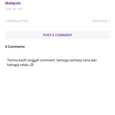
Malaysia
JUNE 28, 2021
Previous Post
Next Post
POST A COMMENT
0 Comments
Terima Kasih singgah comment. Semoga sentiasa ceria dan
bahagia selalu..😊