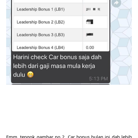
Emm, tengok gambar no 2. Car bonus bulan ini dah lebih 