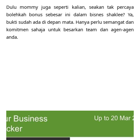
Dulu mommy juga seperti kalian, seakan tak percaya 
bolehkah bonus sebesar ini dalam bisnes shaklee? Ya, 
bukti sudah ada di depan mata. Hanya perlu semangat dan 
komitmen sahaja untuk besarkan team dan agen-agen 
anda.