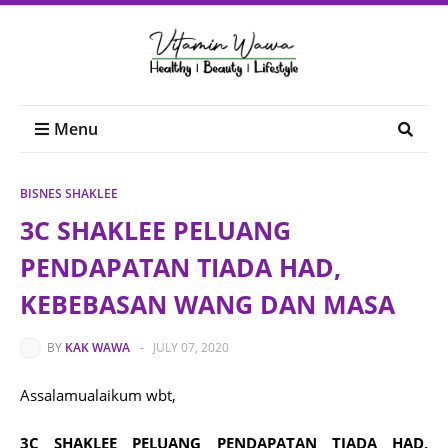
Menu
BISNES SHAKLEE
3C SHAKLEE PELUANG
PENDAPATAN TIADA HAD,
KEBEBASAN WANG DAN MASA
BY
KAK WAWA
-
JULY 07, 2020
Assalamualaikum wbt,
3C SHAKLEE PELUANG PENDAPATAN TIADA HAD,