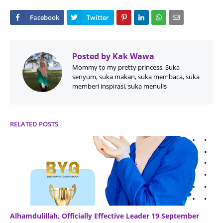
Posted by
Kak Wawa
Mommy to my pretty princess, Suka
senyum, suka makan, suka membaca, suka
memberi inspirasi, suka menulis
RELATED POSTS
Alhamdulillah, Officially Effective Leader 19 September