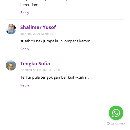
berendam.
Reply
Shalimar Yusof
30 APRIL 2020 AT 08:36
susah tu nak jumpa kuih lompat tikamm...
Reply
Tengku Sofia
12 NOVEMBER 2020 AT 22:05
Terliur pula tengok gambar kuih-kuih ni.
Reply