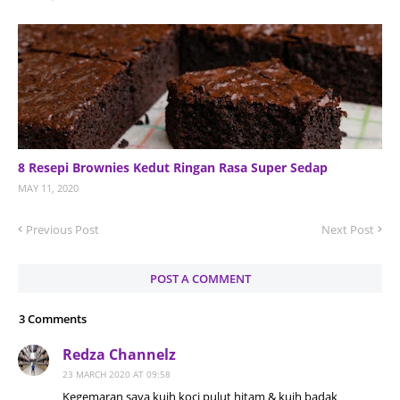
8 Resepi Brownies Kedut Ringan Rasa Super Sedap
MAY 11, 2020
Previous Post
Next Post
POST A COMMENT
3 Comments
Redza Channelz
23 MARCH 2020 AT 09:58
Kegemaran saya kuih koci pulut hitam & kuih badak