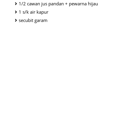
1/2 cawan jus pandan + pewarna hijau
1 s/k air kapur
secubit garam