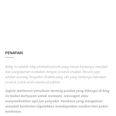
October 2023
2
July 2023
7
June 2023
1
November 2022
1
October 2022
4
August 2022
2
PENAFIAN
July 2022
3
June 2022
1
Belog ini adalah blog peribadi penulis yang hanya berkongsi manfaat
May 2022
dan pengalaman berkaitan dengan produk shaklee. Penulis juga
3
adalah seorang Pengedar Shaklee yang sah yang berkongsi kebaikan
March 2022
3
produk untuk anda membuat pilihan.
February 2022
5
Segala testimoni/ penulisan tentang produk yang dikongsi di blog
ini bukan bertujuan untuk merawat, mencegah atau
January 2022
1
menyembuhkan apa jua penyakit. Pembaca yang mengalami
masalah kesihatan digalakkan mendapatkan nasihat dari pakar
December 2021
3
kesihatan
.
November 2021
1