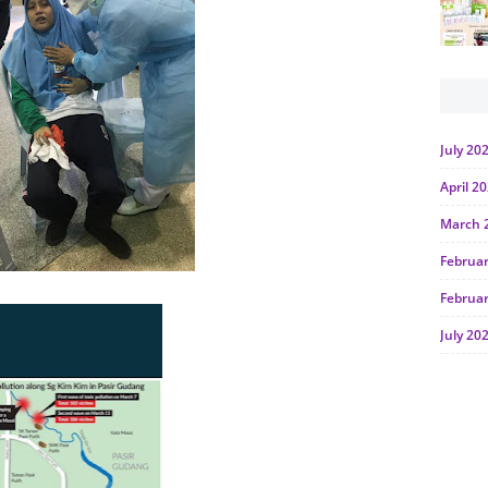
July 20
April 2
March 
Februa
Februa
July 20
June 2
Januar
Octobe
July 20