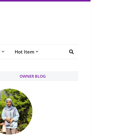
e
Hot Item
OWNER BLOG