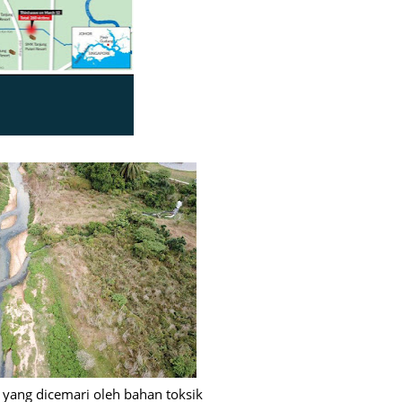
June 2
Novemb
Octobe
August
July 20
June 2
May 20
March 
Februa
Januar
Decemb
Novemb
 yang dicemari oleh bahan toksik
Octobe