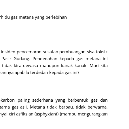
June 2
May 20
rhidu gas metana yang berlebihan
April 2
March 
Februa
an insiden pencemaran susulan pembuangan sisa toksik
Januar
 Pasir Gudang. Pendedahan kepada gas metana ini
Octobe
idak kira dewasa mahupun kanak kanak. Mari kita
sannya apabila terdedah kepada gas ini?
Septem
August
July 20
okarbon paling sederhana yang berbentuk gas dan
June 2
ma gas asli. Metana tidak berbau, tidak berwarna,
May 20
ai ciri asfiksian (asphyxiant) (mampu mengurangkan
April 2