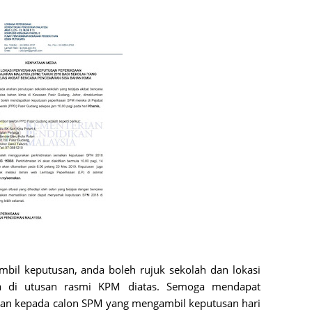
August
July 20
May 20
April 2
March 
Februa
Januar
Decemb
Novemb
Octobe
Septem
bil keputusan, anda boleh rujuk sekolah dan lokasi
August
era di utusan rasmi KPM diatas. Semoga mendapat
July 20
n kepada calon SPM yang mengambil keputusan hari