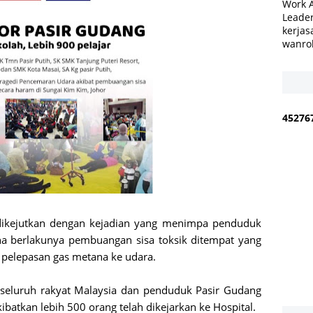
Work 
Leader
kerjas
wanro
4
5
2
7
6
a dikejutkan dengan kejadian yang menimpa penduduk
na berlakunya pembuangan sisa toksik ditempat yang
 pelepasan gas metana ke udara.
eluruh rakyat Malaysia dan penduduk Pasir Gudang
ibatkan lebih 500 orang telah dikejarkan ke Hospital.