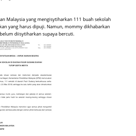
Septem
August
ran Malaysia yang mengisytiharkan 111 buah sekolah
dakan yang harus dipuji. Namun, mommy dikhabarkan
July 20
belum diisytiharkan supaya bercuti.
June 2
May 20
April 2
March 
Februa
Januar
Decemb
Novemb
Octobe
Septem