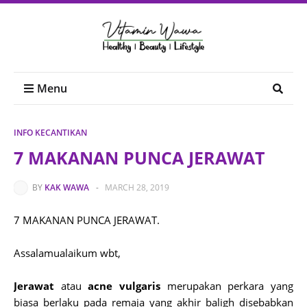
Menu
INFO KECANTIKAN
7 MAKANAN PUNCA JERAWAT
BY
KAK WAWA
-
MARCH 28, 2019
7 MAKANAN PUNCA JERAWAT.
Assalamualaikum wbt,
Jerawat
atau
acne vulgaris
merupakan perkara yang
biasa berlaku pada remaja yang akhir baligh disebabkan