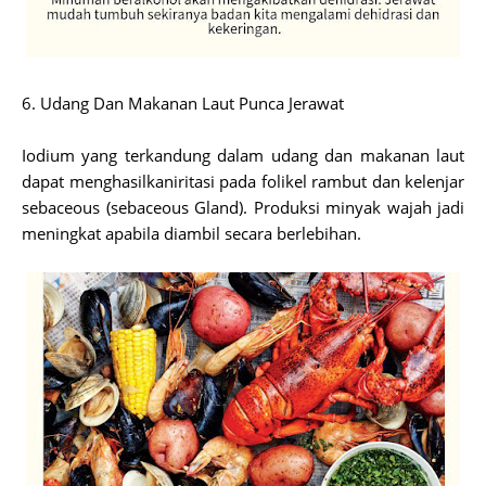
6. Udang Dan Makanan Laut Punca Jerawat
Iodium yang terkandung dalam udang dan makanan laut
dapat menghasilkaniritasi pada folikel rambut dan kelenjar
sebaceous (sebaceous Gland). Produksi minyak wajah jadi
meningkat apabila diambil secara berlebihan.