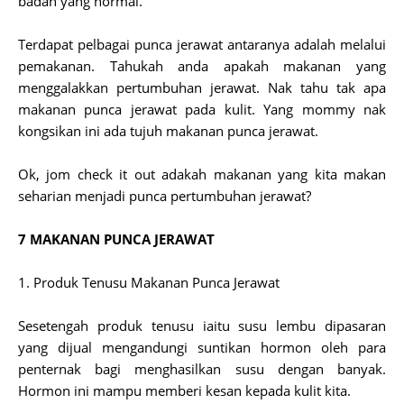
badan yang normal.
Terdapat pelbagai punca jerawat antaranya adalah melalui
pemakanan. Tahukah anda apakah makanan yang
menggalakkan pertumbuhan jerawat. Nak tahu tak apa
makanan punca jerawat pada kulit. Yang mommy nak
kongsikan ini ada tujuh makanan punca jerawat.
Ok, jom check it out adakah makanan yang kita makan
seharian menjadi punca pertumbuhan jerawat?
7 MAKANAN PUNCA JERAWAT
1. Produk Tenusu Makanan Punca Jerawat
Sesetengah produk tenusu iaitu susu lembu dipasaran
yang dijual mengandungi suntikan hormon oleh para
penternak bagi menghasilkan susu dengan banyak.
Hormon ini mampu memberi kesan kepada kulit kita.