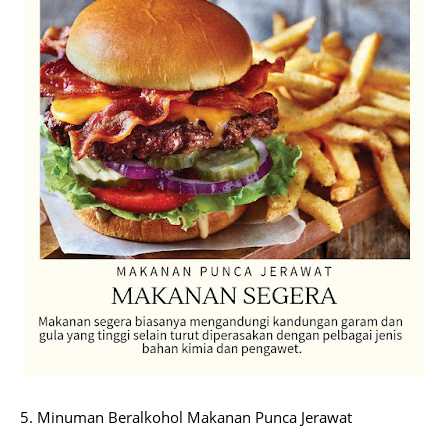
5. Minuman Beralkohol Makanan Punca Jerawat