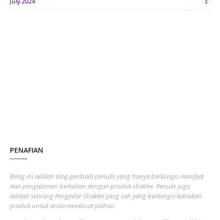
July 2024
2
June 2024
1
January 2024
5
October 2023
2
July 2023
7
June 2023
1
November 2022
1
October 2022
4
August 2022
2
PENAFIAN
July 2022
3
June 2022
1
Belog ini adalah blog peribadi penulis yang hanya berkongsi manfaat
May 2022
dan pengalaman berkaitan dengan produk shaklee. Penulis juga
3
adalah seorang Pengedar Shaklee yang sah yang berkongsi kebaikan
March 2022
3
produk untuk anda membuat pilihan.
February 2022
5