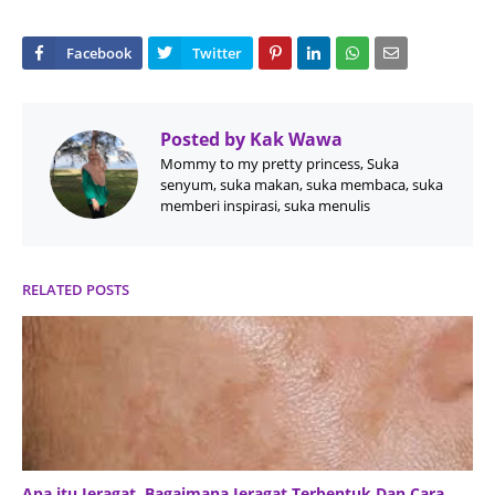
Posted by
Kak Wawa
Mommy to my pretty princess, Suka
senyum, suka makan, suka membaca, suka
memberi inspirasi, suka menulis
RELATED POSTS
Apa itu Jeragat, Bagaimana Jeragat Terbentuk Dan Cara