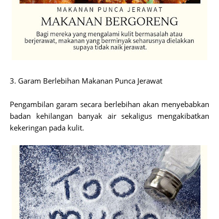
3. Garam Berlebihan Makanan Punca Jerawat
Pengambilan garam secara berlebihan akan menyebabkan
badan kehilangan banyak air sekaligus mengakibatkan
kekeringan pada kulit.