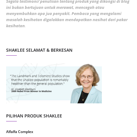
Segala testimoni/ penulisan tentang produk yang dikongsi di blog
ini bukan bertujuan untuk merawat, mencegah atau
January 2022
1
menyembuhkan apa jua penyakit. Pembaca yang mengalami
masalah kesihatan digalakkan mendapatkan nasihat dari pakar
December 2021
3
kesihatan
.
November 2021
1
October 2021
5
SHAKLEE SELAMAT & BERKESAN
September 2021
10
August 2021
4
July 2021
22
June 2021
14
May 2021
1
April 2021
2
March 2021
5
PILIHAN PRODUK SHAKLEE
February 2021
4
Alfalfa Complex
January 2021
4