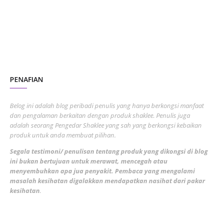
June 2023
1
November 2022
1
October 2022
4
August 2022
2
PENAFIAN
July 2022
3
June 2022
1
Belog ini adalah blog peribadi penulis yang hanya berkongsi manfaat
May 2022
dan pengalaman berkaitan dengan produk shaklee. Penulis juga
3
adalah seorang Pengedar Shaklee yang sah yang berkongsi kebaikan
March 2022
3
produk untuk anda membuat pilihan.
February 2022
5
Segala testimoni/ penulisan tentang produk yang dikongsi di blog
ini bukan bertujuan untuk merawat, mencegah atau
January 2022
1
menyembuhkan apa jua penyakit. Pembaca yang mengalami
masalah kesihatan digalakkan mendapatkan nasihat dari pakar
December 2021
3
kesihatan
.
November 2021
1
October 2021
5