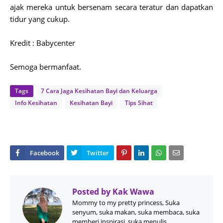
ajak mereka untuk bersenam secara teratur dan dapatkan
tidur yang cukup.
Kredit : Babycenter
Semoga bermanfaat.
Tags
7 Cara Jaga Kesihatan Bayi dan Keluarga
Info Kesihatan
Kesihatan Bayi
Tips Sihat
Posted by
Kak Wawa
Mommy to my pretty princess, Suka
senyum, suka makan, suka membaca, suka
memberi inspirasi, suka menulis