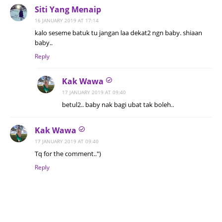
Siti Yang Menaip
16 JANUARY 2019 AT 17:14
kalo seseme batuk tu jangan laa dekat2 ngn baby. shiaan
baby..
Reply
Kak Wawa
17 JANUARY 2019 AT 09:40
betul2.. baby nak bagi ubat tak boleh..
Kak Wawa
17 JANUARY 2019 AT 09:40
Tq for the comment..")
Reply