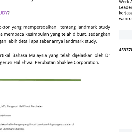
Work 
Leader
UDY
?
kerjas
wanro
 doktor yang mempersoalkan tentang landmark study
ka membaca kesimpulan yang telah dibuat, sedangkan
an lebih detail apa sebenarnya landmark study.
4
5
3
3
7
tikal Bahasa Malaysia yang telah dijelaskan oleh Dr
rusi Hal Ehwal Perubatan Shaklee Corporation.