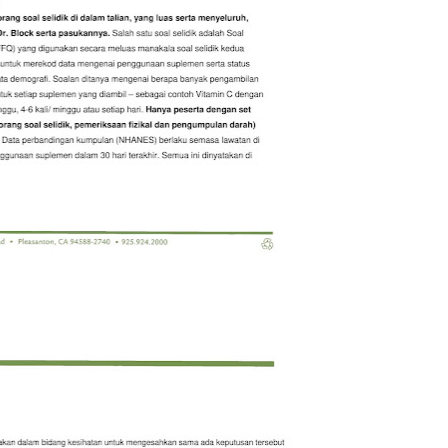
June 2
Novemb
Octobe
August
July 20
June 2
May 20
March 
Februa
Januar
Decemb
Novemb
Octobe