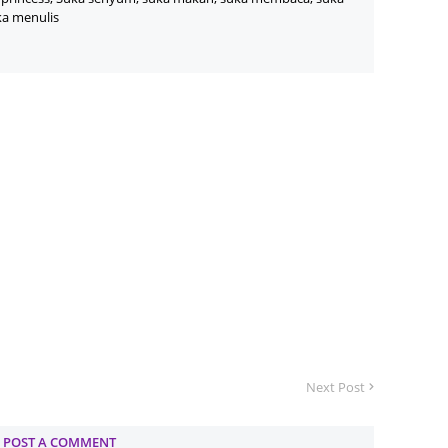
June 2
ka menulis
May 20
April 2
March 
Februa
Januar
Octobe
Septem
August
July 20
June 2
May 20
Next Post
April 2
POST A COMMENT