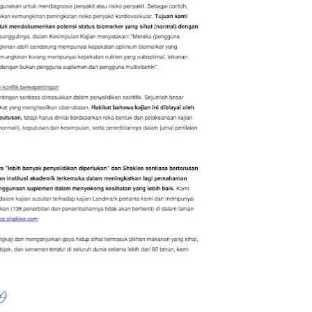
Septem
August
July 20
June 2
May 20
April 2
March 
Februa
Januar
Decemb
Novemb
Octobe
Septem