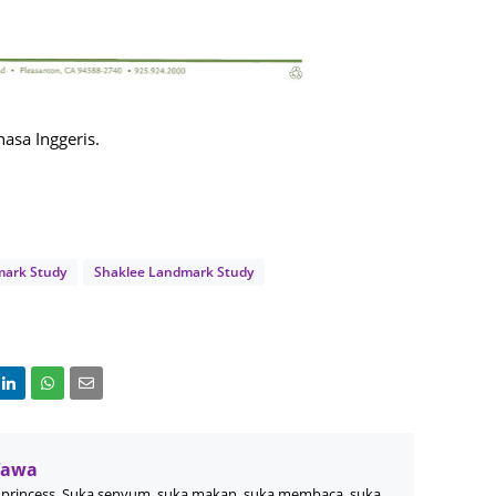
August
July 20
May 20
April 2
hasa Inggeris.
March 
Februa
Januar
ark Study
Shaklee Landmark Study
Decemb
Novemb
Octobe
Septem
August
Wawa
July 20
princess, Suka senyum, suka makan, suka membaca, suka