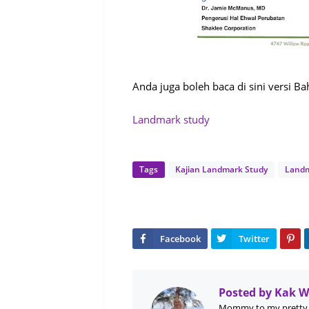
Anda juga boleh baca di sini versi Ba
Landmark study
Tags
Kajian Landmark Study
Landm
Posted by
Kak 
Mommy to my pretty 