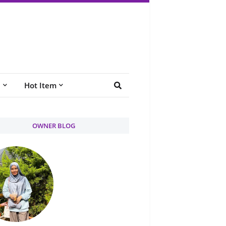
e
Hot Item
OWNER BLOG