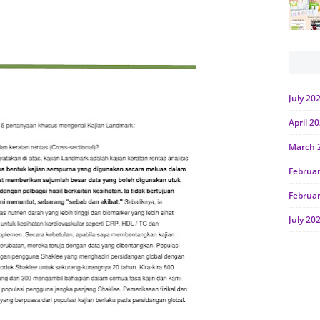
July 20
April 2
March 
Februa
Februa
July 20
June 2
Januar
Octobe
July 20