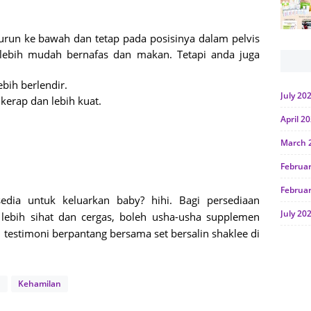
turun ke bawah dan tetap pada posisinya dalam pelvis
i lebih mudah bernafas dan makan. Tetapi anda juga
bih berlendir.
July 20
kerap dan lebih kuat.
April 2
March 
Februa
Februa
ia untuk keluarkan baby? hihi. Bagi persediaan
July 20
bih sihat dan cergas, boleh usha-usha supplemen
 testimoni berpantang bersama set bersalin shaklee di
June 2
Januar
n
Kehamilan
Octobe
July 20