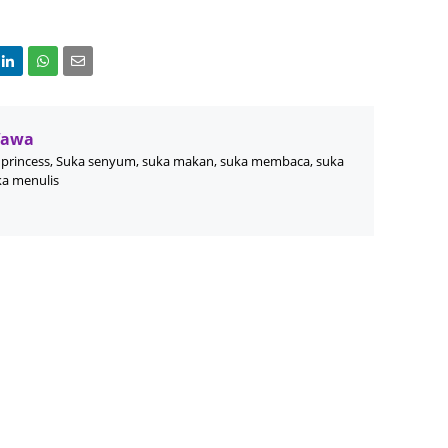
June 2
Novemb
Octobe
August
Wawa
princess, Suka senyum, suka makan, suka membaca, suka
July 20
ka menulis
June 2
May 20
March 
Februa
Januar
Decemb
Novemb
Octobe