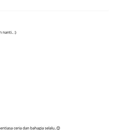
August
July 20
May 20
nanti.. :)
April 2
March 
Februa
Januar
Decemb
Novemb
Octobe
Septem
August
July 20
tiasa ceria dan bahagia selalu..😊