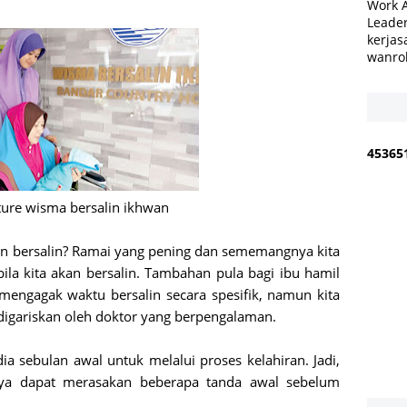
Work 
Leader
kerjas
wanro
4
5
3
6
5
cture wisma bersalin ikhwan
kan bersalin? Ramai yang pening dan sememangnya kita
ila kita akan bersalin. Tambahan pula bagi ibu hamil
 mengagak waktu bersalin secara spesifik, namun kita
digariskan oleh doktor yang berpengalaman.
a sebulan awal untuk melalui proses kelahiran. Jadi,
ya dapat merasakan beberapa tanda awal sebelum