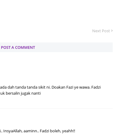
Septem
August
July 20
Next Post
June 2
POST A COMMENT
May 20
April 2
March 
Februa
ada dah tanda tanda sikit ni. Doakan Fazi ye wawa. Fadzi
Januar
 bersalin jugak nanti
Decemb
Novemb
Octobe
Septem
.. InsyaAllah, aaminn.. Fadzi boleh, yeahh!!