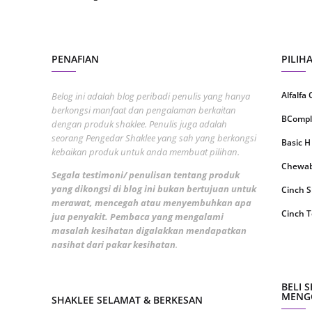
June 2
May 20
April 2
PENAFIAN
PILIH
March 
Alfalfa
Belog ini adalah blog peribadi penulis yang hanya
Februa
berkongsi manfaat dan pengalaman berkaitan
BCompl
dengan produk shaklee. Penulis juga adalah
Januar
seorang Pengedar Shaklee yang sah yang berkongsi
Basic H
Octobe
kebaikan produk untuk anda membuat pilihan.
Chewabl
Septem
Segala testimoni/ penulisan tentang produk
yang dikongsi di blog ini bukan bertujuan untuk
Cinch 
August
merawat, mencegah atau menyembuhkan apa
Cinch T
jua penyakit. Pembaca yang mengalami
July 20
masalah kesihatan digalakkan mendapatkan
Collage
nasihat dari pakar kesihatan
.
June 2
CoqTrol
May 20
DTX Co
BELI 
April 2
MENGG
SHAKLEE SELAMAT & BERKESAN
Detoks