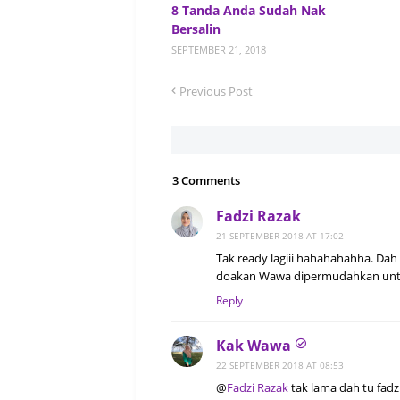
8 Tanda Anda Sudah Nak
Bersalin
SEPTEMBER 21, 2018
Previous Post
3 Comments
Fadzi Razak
21 SEPTEMBER 2018 AT 17:02
Tak ready lagiii hahahahahha. Dah 
doakan Wawa dipermudahkan untuk
Reply
Kak Wawa
22 SEPTEMBER 2018 AT 08:53
@
Fadzi Razak
tak lama dah tu fadzi