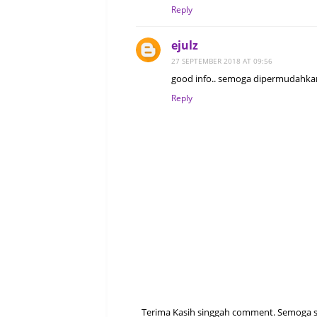
Reply
ejulz
27 SEPTEMBER 2018 AT 09:56
good info.. semoga dipermudahkan 
Reply
Terima Kasih singgah comment. Semoga sen