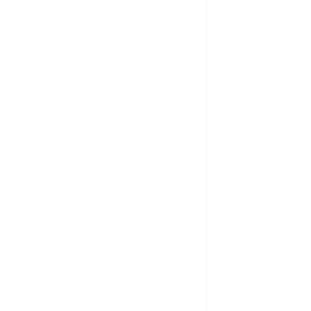
 2020
6
20
8
20
19
020
51
2020
28
ry 2020
8
y 2020
3
er 2019
3
er 2019
16
r 2019
12
ber 2019
7
 2019
11
19
7