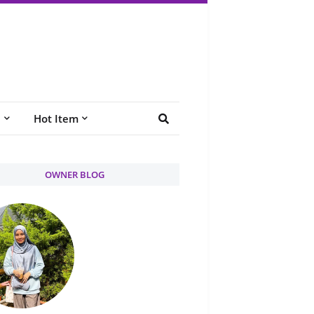
e
Hot Item
OWNER BLOG