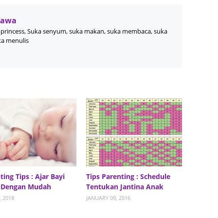
Septem
Wawa
August
princess, Suka senyum, suka makan, suka membaca, suka
ka menulis
July 20
June 2
May 20
April 2
March 
Februa
Januar
Decemb
ting Tips : Ajar Bayi
Tips Parenting : Schedule
Novemb
r Dengan Mudah
Tentukan Jantina Anak
Octobe
, 2018
JANUARY 09, 2016
Septem