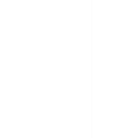
023
1
er 2022
1
r 2022
4
 2022
2
22
3
022
1
22
3
2022
3
ry 2022
5
y 2022
1
er 2021
3
er 2021
1
r 2021
5