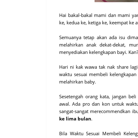
Hai bakal-bakal mami dan mami yan
ke, kedua ke, ketiga ke, keempat ke 
Semuanya tetap akan ada isu diman
melahirkan anak dekat-dekat, mu
menyediakan kelengkapan bayi. Kan
Hari ni kak wawa tak nak share lagi 
waktu sesuai membeli kelengkapan b
melahirkan baby.
Sesetengah orang kata, jangan beli
awal. Ada pro dan kon untuk wakt
sangat-sangat merecommendkan ibu-
ke lima bulan
.
Bila Waktu Sesuai Membeli Keleng