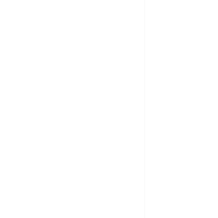
ber 2021
10
 2021
4
21
22
021
14
21
1
021
2
2021
5
ry 2021
4
y 2021
4
er 2020
13
er 2020
8
r 2020
16
ber 2020
9