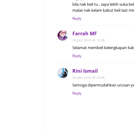
bila nak beli tu , saya lebih suka 
malas nak kelam kabut beli last min
Reply
Farrah MF
18 JULY 2018 AT 12:28
Selamat membeli kelengkapan ba
Reply
Rini Ismail
22 JULY 2018 AT 23:08
Semoga dipermudahkan urusan y
Reply