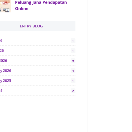
Peluang Jana Pendapatan
Online
ENTRY BLOG
26
1
026
1
2026
9
ry 2026
4
ry 2025
1
24
2
024
1
y 2024
5
r 2023
2
23
7