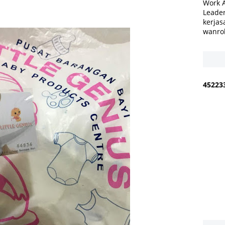
Work 
Leader
kerjas
wanro
4
5
2
2
3