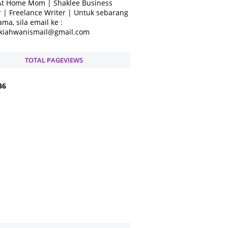
At Home Mom | Shaklee Business
 | Freelance Writer | Untuk sebarang
ama, sila email ke :
kiahwanismail@gmail.com
TOTAL PAGEVIEWS
3
6