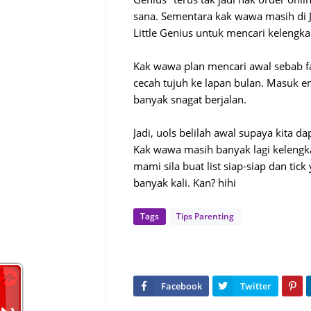
sana. Sementara kak wawa masih di J
Little Genius untuk mencari kelengk
Kak wawa plan mencari awal sebab fa
cecah tujuh ke lapan bulan. Masuk e
banyak snagat berjalan.
Jadi, uols belilah awal supaya kita 
Kak wawa masih banyak lagi kelengk
mami sila buat list siap-siap dan ti
banyak kali. Kan? hihi
Tags
Tips Parenting