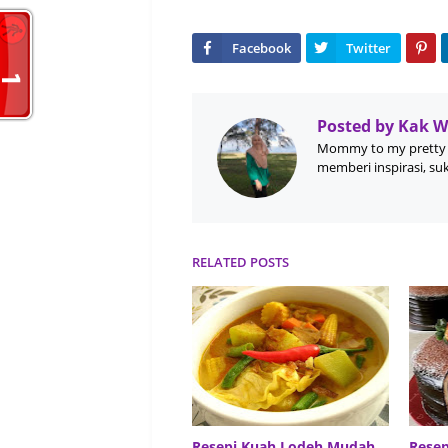
Posted by
Kak 
Mommy to my pretty 
memberi inspirasi, su
RELATED POSTS
Resepi Kuah Lodeh Mudah
Resep