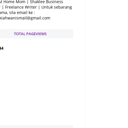
At Home Mom | Shaklee Business
 | Freelance Writer | Untuk sebarang
ama, sila email ke :
kiahwanismail@gmail.com
TOTAL PAGEVIEWS
4
4