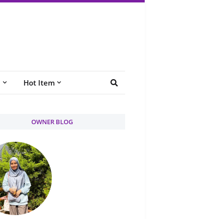
e
Hot Item
OWNER BLOG