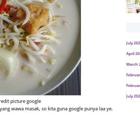
July 20
April 2
March 
Februa
Februa
July 20
redit picture google
June 2
ang wawa masak, so kita guna google punya laa ye.
Januar
Octobe
July 20