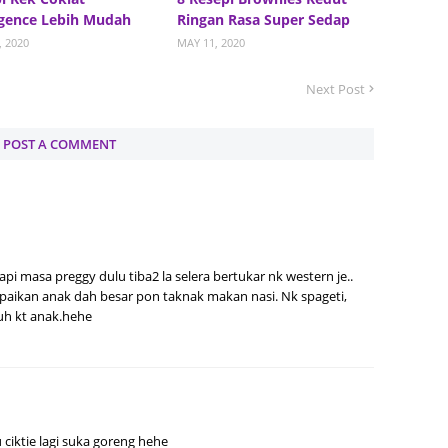
gence Lebih Mudah
Ringan Rasa Super Sedap
Septem
, 2020
MAY 11, 2020
August
Next Post
July 20
June 2
POST A COMMENT
May 20
April 2
March 
Februa
 masa preggy dulu tiba2 la selera bertukar nk western je..
paikan anak dah besar pon taknak makan nasi. Nk spageti,
Januar
uh kt anak.hehe
Decemb
Novemb
Octobe
Septem
 ciktie lagi suka goreng hehe