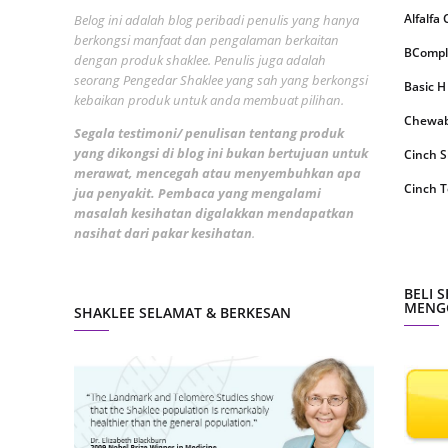
June 2
Alfalfa
Belog ini adalah blog peribadi penulis yang hanya
berkongsi manfaat dan pengalaman berkaitan
May 20
BCompl
dengan produk shaklee. Penulis juga adalah
seorang Pengedar Shaklee yang sah yang berkongsi
April 2
Basic H
kebaikan produk untuk anda membuat pilihan.
March 
Chewabl
Segala testimoni/ penulisan tentang produk
Februa
yang dikongsi di blog ini bukan bertujuan untuk
Cinch 
merawat, mencegah atau menyembuhkan apa
Januar
Cinch T
jua penyakit. Pembaca yang mengalami
masalah kesihatan digalakkan mendapatkan
Octobe
Collage
nasihat dari pakar kesihatan
.
Septem
CoqTrol
August
DTX Co
BELI 
MENGG
SHAKLEE SELAMAT & BERKESAN
July 20
Detoks
June 2
ESP Sh
May 20
Energiz
April 2
Fresh L