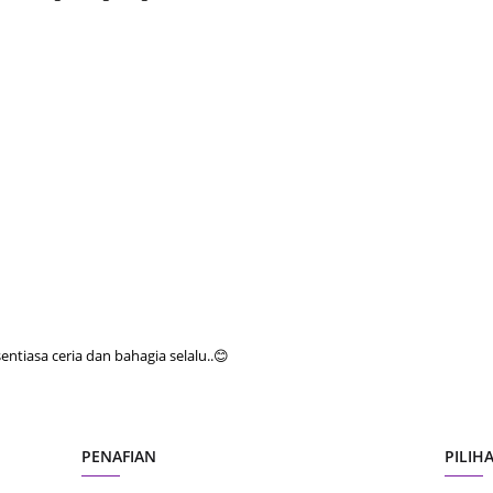
August
July 20
May 20
April 2
March 
Februa
Januar
Decemb
Novemb
tiasa ceria dan bahagia selalu..😊
Octobe
Septem
August
PENAFIAN
PILIH
July 20