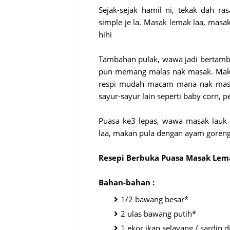
Sejak-sejak hamil ni, tekak dah 
simple je la. Masak lemak laa, masak
hihi
Tambahan pulak, wawa jadi bertamba
pun memang malas nak masak. Maklu
respi mudah macam mana nak masak
sayur-sayur lain seperti baby corn, pe
Puasa ke3 lepas, wawa masak lauk
laa, makan pula dengan ayam goreng
Resepi Berbuka Puasa Masak Lem
Bahan-bahan :
1/2 bawang besar*
2 ulas bawang putih*
1 ekor ikan selayang / sardin d