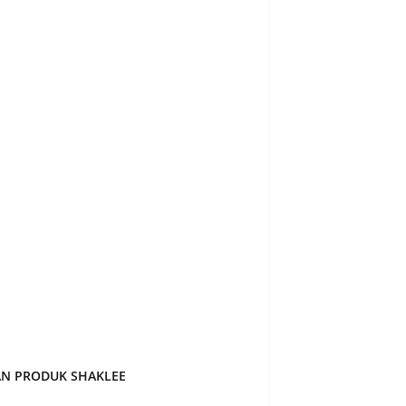
 2020
6
20
8
20
19
020
51
2020
28
ry 2020
8
y 2020
3
er 2019
3
er 2019
16
r 2019
12
ber 2019
7
 2019
11
AN PRODUK SHAKLEE
19
7