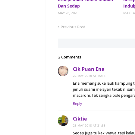
Dan Sedap
Indul
MAY 28, 2020
MAY 14
Previous Post
2 Comments
Cik Puan Ena
22 MAY 2018 AT 15:18
Ena memang suka lauk kampung tapi
jenuh suami melayan tekak ni sam
macaroni. Tak sangka bole pengar
Reply
Ciktie
23 MAY 2018 AT 21:33
Sedap juga tu kak Wawa..tapi kalau