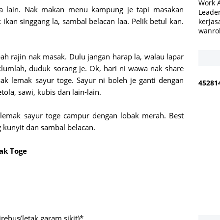
Work 
rasa lain. Nak makan menu kampung je tapi masakan
Leader
 ikan singgang la, sambal belacan laa. Pelik betul kan.
kerjas
wanro
h rajin nak masak. Dulu jangan harap la, walau lapar
mlah, duduk sorang je. Ok, hari ni wawa nak share
 lemak sayur toge. Sayur ni boleh je ganti dengan
4
5
2
8
1
tola, sawi, kubis dan lain-lain.
 lemak sayur toge campur dengan lobak merah. Best
 kunyit dan sambal belacan.
ak Toge
irebus(letak garam sikit)*