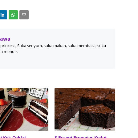
June 2
Novemb
Octobe
Wawa
August
princess, Suka senyum, suka makan, suka membaca, suka
July 20
ka menulis
June 2
May 20
March 
Februa
Januar
Decemb
Novemb
Octobe
i Kek Coklat
8 Resepi Brownies Kedut