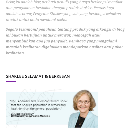
Belog ini adalah blog peribadi penulis yang hanya berkongsi manfaat
May 2022
dan pengalaman berkaitan dengan produk shaklee. Penulis juga
3
adalah seorang Pengedar Shaklee yang sah yang berkongsi kebaikan
March 2022
3
produk untuk anda membuat pilihan.
February 2022
5
Segala testimoni/ penulisan tentang produk yang dikongsi di blog
ini bukan bertujuan untuk merawat, mencegah atau
January 2022
1
menyembuhkan apa jua penyakit. Pembaca yang mengalami
masalah kesihatan digalakkan mendapatkan nasihat dari pakar
December 2021
3
kesihatan
.
November 2021
1
October 2021
5
SHAKLEE SELAMAT & BERKESAN
September 2021
10
August 2021
4
July 2021
22
June 2021
14
May 2021
1
April 2021
2