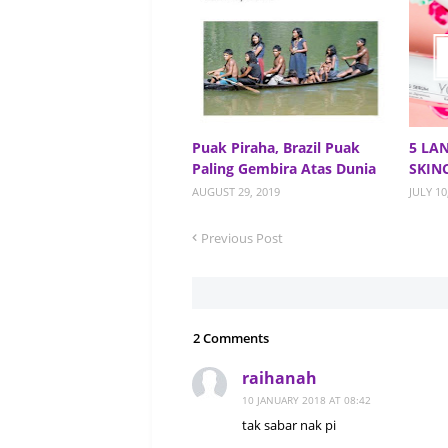
Puak Piraha, Brazil Puak
5 LA
Paling Gembira Atas Dunia
SKIN
AUGUST 29, 2019
JULY 10
Previous Post
2 Comments
raihanah
10 JANUARY 2018 AT 08:42
tak sabar nak pi