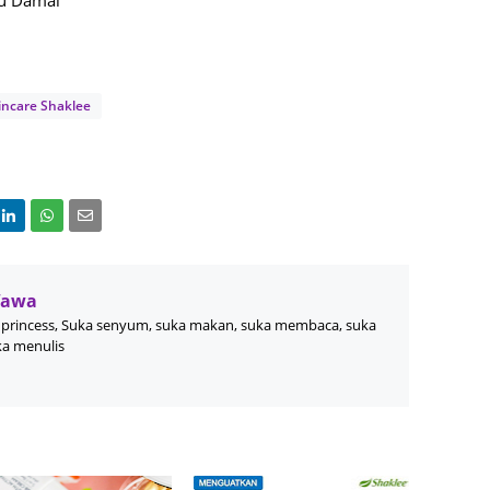
Septem
August
July 20
incare Shaklee
June 2
May 20
April 2
March 
Februa
Wawa
Januar
princess, Suka senyum, suka makan, suka membaca, suka
Decemb
ka menulis
Novemb
Octobe
Septem
August