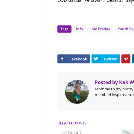
Tags
Info
Info Produk
Youth Sk
Posted by
Kak 
Mommy to my pretty 
memberi inspirasi, su
RELATED POSTS