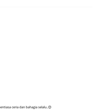
May 20
April 2
March 
Februa
Januar
Octobe
Septem
August
July 20
June 2
May 20
April 2
tiasa ceria dan bahagia selalu..😊
March 