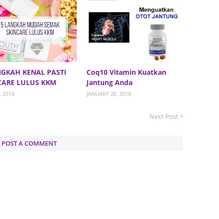
July 20
May 20
April 2
March 
NGKAH KENAL PASTI
Coq10 Vitamin Kuatkan
CARE LULUS KKM
Jantung Anda
Februa
, 2019
JANUARY 26, 2018
Januar
Decemb
Next Post
Novemb
POST A COMMENT
Octobe
Septem
August
July 20
June 2