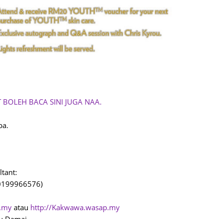
June 2
Novemb
Octobe
August
July 20
June 2
 BOLEH BACA SINI JUGA NAA.
May 20
March 
ba.
Februa
Januar
ltant:
Decemb
(0199966576)
Novemb
Octobe
p.my
atau
http://Kakwawa.wasap.my
yu Damai