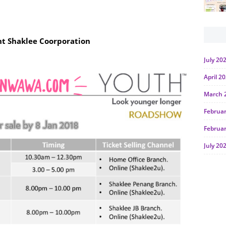
t Shaklee Coorporation
July 20
April 2
March 
Februa
Februa
July 20
June 2
Januar
Octobe
July 20