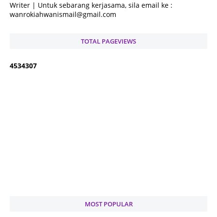
Writer | Untuk sebarang kerjasama, sila email ke :
wanrokiahwanismail@gmail.com
TOTAL PAGEVIEWS
4
5
3
4
3
0
7
MOST POPULAR