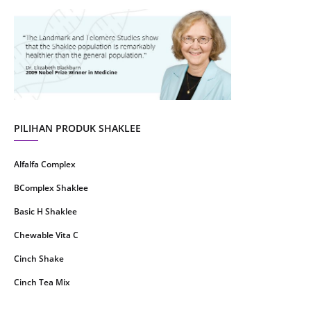
August 2021
4
July 2021
22
June 2021
14
May 2021
1
April 2021
2
March 2021
5
PILIHAN PRODUK SHAKLEE
February 2021
4
Alfalfa Complex
January 2021
4
BComplex Shaklee
December 2020
13
Basic H Shaklee
November 2020
8
Chewable Vita C
October 2020
16
Cinch Shake
September 2020
9
Cinch Tea Mix
August 2020
6
Collagen Plus Powder