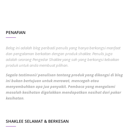
November 2022
1
October 2022
4
August 2022
2
PENAFIAN
July 2022
3
June 2022
1
Belog ini adalah blog peribadi penulis yang hanya berkongsi manfaat
May 2022
dan pengalaman berkaitan dengan produk shaklee. Penulis juga
3
adalah seorang Pengedar Shaklee yang sah yang berkongsi kebaikan
March 2022
3
produk untuk anda membuat pilihan.
February 2022
5
Segala testimoni/ penulisan tentang produk yang dikongsi di blog
ini bukan bertujuan untuk merawat, mencegah atau
January 2022
1
menyembuhkan apa jua penyakit. Pembaca yang mengalami
masalah kesihatan digalakkan mendapatkan nasihat dari pakar
December 2021
3
kesihatan
.
November 2021
1
October 2021
5
SHAKLEE SELAMAT & BERKESAN
September 2021
10