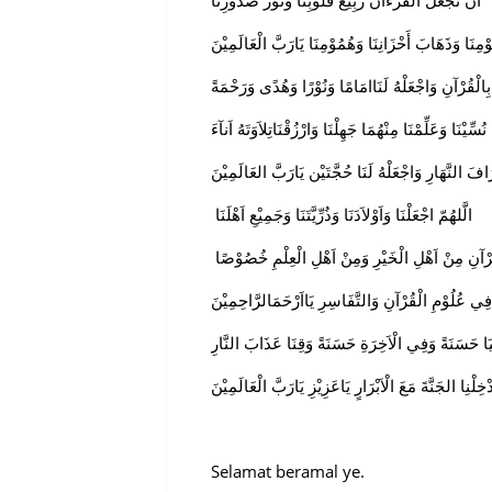
أَنْ تَجْعَلَ الْقُرْءَآنَ رَبِيْعَ قُلُوْبِنَا وَنُوْرَ صُدُوْرِنَا
مِنَا وَذَهَابَ أَحْزَانِنَا وَهُمُوْمِنَا يَارَبَّ الْعَالَمِيْنَ
 بِالْقُرْآنِ وَاجْعَلْهُ لَنَاامَامًا وَنُوْرًا وَهُدًى وَرَحْمَةً
 نُسِّيْنَا وَعَلِّمْنَا مِنْهُمَا جَهِلْنَا وَارْزُقْنَاتِلاَوَتَهُ اَنآءَ
َافَ النَّهَارِ وَاجْعَلْهُ لَنَا حُجَّتَيْن يَارَبَّ العَالَمِيْنَ
الَّلهُمّ اجْعَلْنَا وَاَوْلاَدَنَا وَذُرِّيَّتَنَا وَجَمِيْعِ اَهْلَنَا
رْآنِ مِنْ اَهْلِ الْخَيْرِ وَمِنْ اَهْلِ الْعِلْمِ خُصُوْصًا
فِي عُلُوْمِ الْقُرْآنِ وَالتَّفَاسِرِ يَااَرْحَمَالرَّاحِمِيْنَ
ّنْيَا حَسَنَةً وَفِي الْاَخِرَةِ حَسَنَةً وَقِنَا عَذَابَ النَّارِ
Selamat beramal ye.