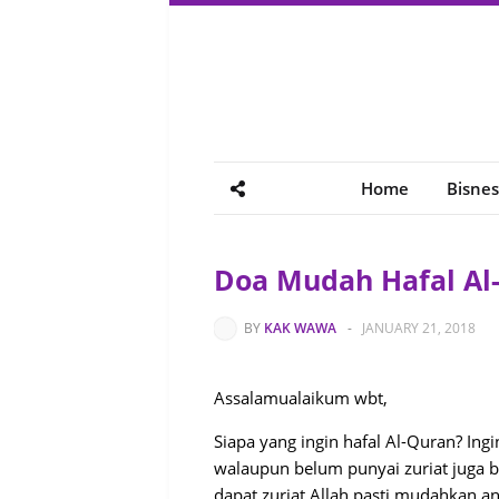
Home
Bisnes
Doa Mudah Hafal Al
BY
KAK WAWA
-
JANUARY 21, 2018
Assalamualaikum wbt,
Siapa yang ingin hafal Al-Quran? Ing
walaupun belum punyai zuriat juga bo
dapat zuriat Allah pasti mudahkan an