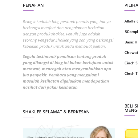
June 2
PENAFIAN
PILIH
May 20
Alfalfa
Belog ini adalah blog peribadi penulis yang hanya
April 2
berkongsi manfaat dan pengalaman berkaitan
BCompl
dengan produk shaklee. Penulis juga adalah
March 
seorang Pengedar Shaklee yang sah yang berkongsi
Basic H
Februa
kebaikan produk untuk anda membuat pilihan.
Chewabl
Januar
Segala testimoni/ penulisan tentang produk
yang dikongsi di blog ini bukan bertujuan untuk
Cinch 
Octobe
merawat, mencegah atau menyembuhkan apa
Cinch T
jua penyakit. Pembaca yang mengalami
Septem
masalah kesihatan digalakkan mendapatkan
Collage
nasihat dari pakar kesihatan
.
August
CoqTrol
July 20
DTX Co
BELI 
June 2
MENGG
SHAKLEE SELAMAT & BERKESAN
Detoks
May 20
ESP Sh
April 2
Energiz