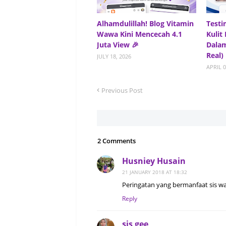
Alhamdulillah! Blog Vitamin
Testi
Wawa Kini Mencecah 4.1
Kulit
Juta View 🎉
Dalam
Real)
JULY 18, 2026
APRIL 0
Previous Post
2 Comments
Husniey Husain
21 JANUARY 2018 AT 18:32
Peringatan yang bermanfaat sis w
Reply
sis gee