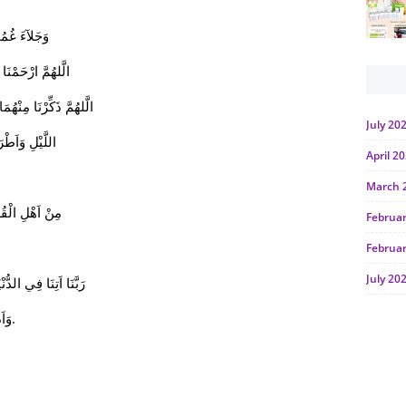
وَجَلآءَ غُمُوْ
الَّلهُمَّ ارْحَمْنَا
الَّلهُمَّ ذَكِّرْنَا مِنْهُمَا
July 20
اللَّيْلِ وَاَطْر
April 2
March 
مِنْ اَهْلِ الْقُ
Februa
Februa
July 20
رَبَّنَا اَتِنَا فِي الدُ
June 2
وَاَدْخِلْنِا الجَنَّةَ مَعَ الْاَبْرَارٍ يَاعَزِيْزِ يَارَبَّ الْعَالَمِيْنَ.
Januar
Octobe
July 20