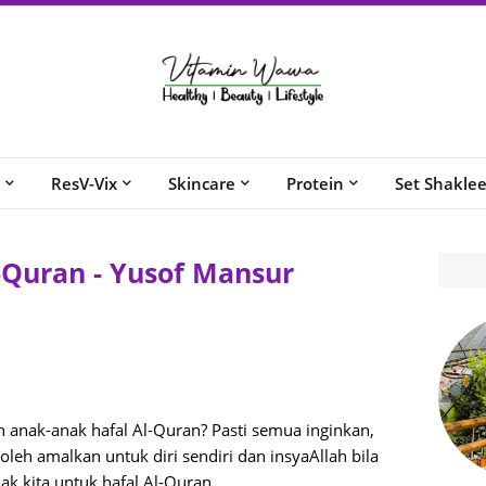
ResV-Vix
Skincare
Protein
Set Shakle
-Quran - Yusof Mansur
in anak-anak hafal Al-Quran? Pasti semua inginkan,
leh amalkan untuk diri sendiri dan insyaAllah bila
ak kita untuk hafal Al-Quran.