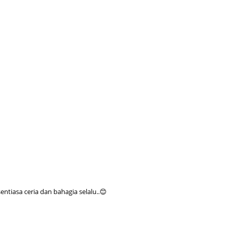
August
July 20
May 20
April 2
March 
Februa
Januar
Decemb
Novemb
Octobe
Septem
tiasa ceria dan bahagia selalu..😊
August
July 20