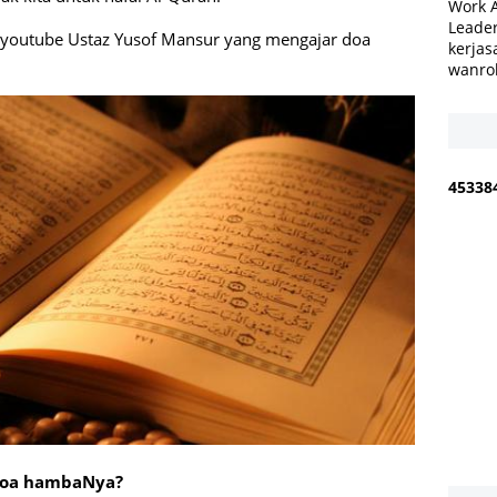
Work 
Leader
 youtube Ustaz Yusof Mansur yang mengajar doa
kerjas
wanro
4
5
3
3
8
doa hambaNya?