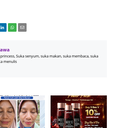
June 2
Novemb
Octobe
August
July 20
Wawa
princess, Suka senyum, suka makan, suka membaca, suka
June 2
ka menulis
May 20
March 
Februa
Januar
Decemb
Novemb
Octobe