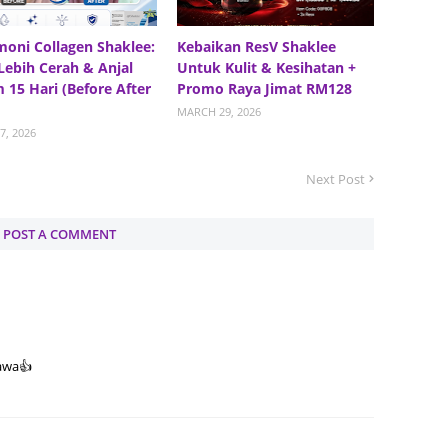
Septem
moni Collagen Shaklee:
Kebaikan ResV Shaklee
August
 Lebih Cerah & Anjal
Untuk Kulit & Kesihatan +
 15 Hari (Before After
Promo Raya Jimat RM128
July 20
MARCH 29, 2026
June 2
7, 2026
May 20
Next Post
April 2
March 
POST A COMMENT
Februa
Januar
Decemb
Novemb
awa👍
Octobe
Septem