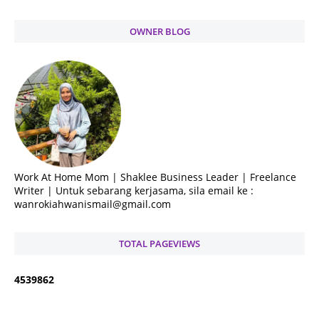
OWNER BLOG
Work At Home Mom | Shaklee Business Leader | Freelance
Writer | Untuk sebarang kerjasama, sila email ke :
wanrokiahwanismail@gmail.com
TOTAL PAGEVIEWS
4
5
3
9
8
6
2