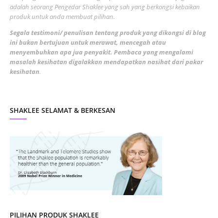
adalah seorang Pengedar Shaklee yang sah yang berkongsi kebaikan
March 2022
3
produk untuk anda membuat pilihan.
February 2022
5
Segala testimoni/ penulisan tentang produk yang dikongsi di blog
ini bukan bertujuan untuk merawat, mencegah atau
January 2022
1
menyembuhkan apa jua penyakit. Pembaca yang mengalami
masalah kesihatan digalakkan mendapatkan nasihat dari pakar
December 2021
3
kesihatan
.
November 2021
1
October 2021
5
SHAKLEE SELAMAT & BERKESAN
September 2021
10
August 2021
4
July 2021
22
June 2021
14
May 2021
1
April 2021
2
March 2021
5
PILIHAN PRODUK SHAKLEE