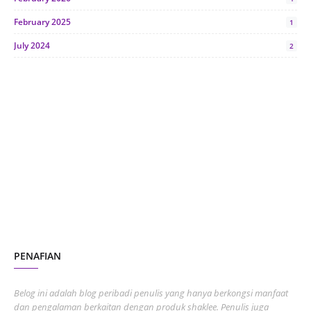
February 2025
1
July 2024
2
June 2024
1
January 2024
5
October 2023
2
July 2023
7
June 2023
1
November 2022
1
October 2022
4
August 2022
2
PENAFIAN
July 2022
3
June 2022
1
Belog ini adalah blog peribadi penulis yang hanya berkongsi manfaat
May 2022
dan pengalaman berkaitan dengan produk shaklee. Penulis juga
3