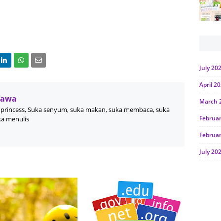
July 20
April 2
Wawa
March 
princess, Suka senyum, suka makan, suka membaca, suka
Februa
ka menulis
Februa
July 20
June 2
Januar
Octobe
July 20