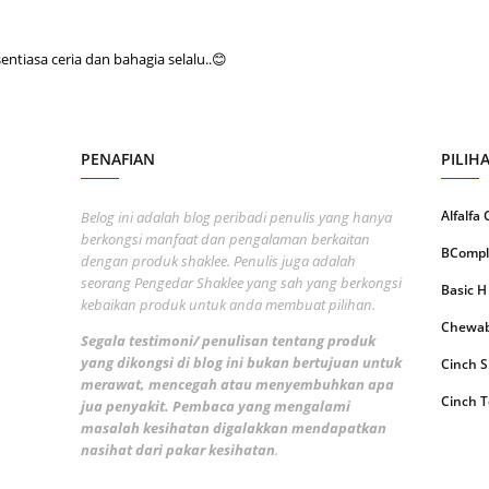
August
July 20
tiasa ceria dan bahagia selalu..😊
May 20
April 2
PENAFIAN
PILIH
March 
Februa
Alfalfa
Belog ini adalah blog peribadi penulis yang hanya
berkongsi manfaat dan pengalaman berkaitan
Januar
BCompl
dengan produk shaklee. Penulis juga adalah
Decemb
seorang Pengedar Shaklee yang sah yang berkongsi
Basic H
kebaikan produk untuk anda membuat pilihan.
Novemb
Chewabl
Segala testimoni/ penulisan tentang produk
Octobe
yang dikongsi di blog ini bukan bertujuan untuk
Cinch 
merawat, mencegah atau menyembuhkan apa
Septem
Cinch T
jua penyakit. Pembaca yang mengalami
masalah kesihatan digalakkan mendapatkan
August
Collage
nasihat dari pakar kesihatan
.
July 20
CoqTrol