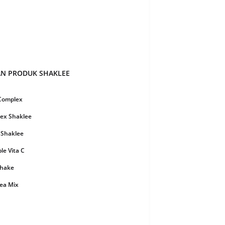
 2020
6
20
8
20
19
020
51
AN PRODUK SHAKLEE
2020
28
ry 2020
8
 Complex
y 2020
3
ex Shaklee
er 2019
3
 Shaklee
er 2019
16
e Vita C
r 2019
12
Shake
ber 2019
7
ea Mix
 2019
11
n Plus Powder
19
7
 Plus