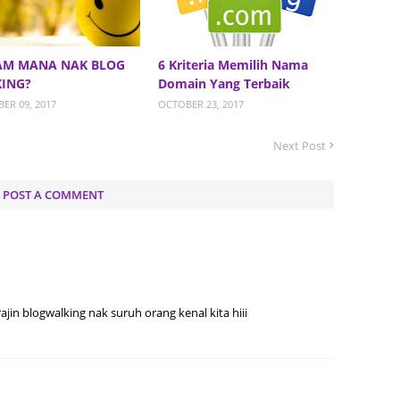
June 2
Novemb
M MANA NAK BLOG
6 Kriteria Memilih Nama
ING?
Domain Yang Terbaik
Octobe
ER 09, 2017
OCTOBER 23, 2017
August
Next Post
July 20
June 2
POST A COMMENT
May 20
March 
Februa
Januar
rajin blogwalking nak suruh orang kenal kita hiii
Decemb
Novemb
Octobe