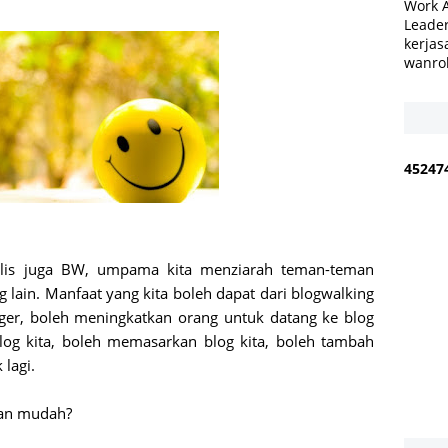
Work 
Leader
kerjas
wanro
4
5
2
4
7
tulis juga BW, umpama kita menziarah teman-teman
ng lain. Manfaat yang kita boleh dapat dari blogwalking
gger, boleh meningkatkan orang untuk datang ke blog
log kita, boleh memasarkan blog kita, boleh tambah
lagi.
gan mudah?