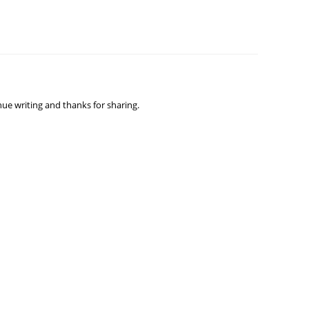
Septem
August
July 20
June 2
ue writing and thanks for sharing.
May 20
April 2
March 
Februa
Januar
Decemb
Novemb
Octobe
Septem