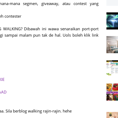
i mana-mana segmen, giveaway, atau contest yang
leh contester
LKING? Dibawah ini wawa senaraikan port-port
gi sampai malam pun tak de hal. Uols boleh klik link
IE
AAD
a. Sila berblog walking rajin-rajin. hehe