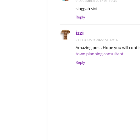
9 DECEMBER 2017 AT 19:45
singgah sini
Reply
izzi
21 FEBRUARY 2022 AT 12:16
Amazing post. Hope you will contin
town planning consultant
Reply