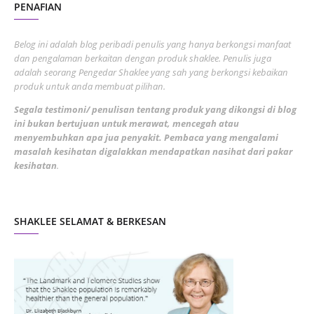
PENAFIAN
July 2022
3
June 2022
1
Belog ini adalah blog peribadi penulis yang hanya berkongsi manfaat
May 2022
dan pengalaman berkaitan dengan produk shaklee. Penulis juga
3
adalah seorang Pengedar Shaklee yang sah yang berkongsi kebaikan
March 2022
3
produk untuk anda membuat pilihan.
February 2022
5
Segala testimoni/ penulisan tentang produk yang dikongsi di blog
ini bukan bertujuan untuk merawat, mencegah atau
January 2022
1
menyembuhkan apa jua penyakit. Pembaca yang mengalami
masalah kesihatan digalakkan mendapatkan nasihat dari pakar
December 2021
3
kesihatan
.
November 2021
1
October 2021
5
SHAKLEE SELAMAT & BERKESAN
September 2021
10
August 2021
4
July 2021
22
June 2021
14