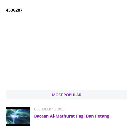
4
5
3
6
2
8
7
MOST POPULAR
DECEMBER 15, 2020
Bacaan Al-Mathurat Pagi Dan Petang