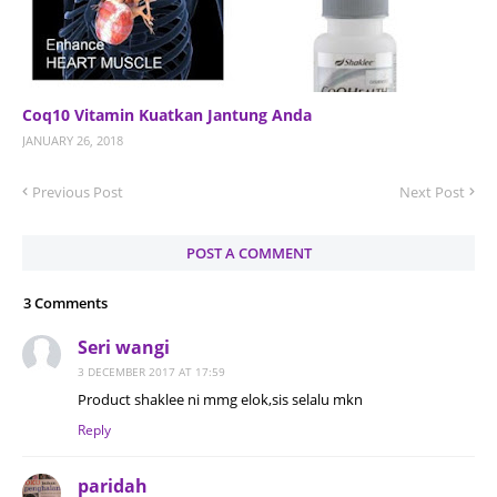
Coq10 Vitamin Kuatkan Jantung Anda
JANUARY 26, 2018
Previous Post
Next Post
POST A COMMENT
3 Comments
Seri wangi
3 DECEMBER 2017 AT 17:59
Product shaklee ni mmg elok,sis selalu mkn
Reply
paridah