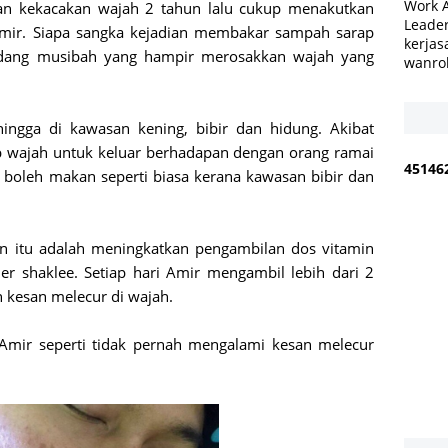
Work 
an kekacakan wajah 2 tahun lalu cukup menakutkan
Leader
Amir. Siapa sangka kejadian membakar sampah sarap
kerjas
dang musibah yang hampir merosakkan wajah yang
wanro
ingga di kawasan kening, bibir dan hidung. Akibat
p wajah untuk keluar berhadapan dengan orang ramai
4
5
1
4
6
k boleh makan seperti biasa kerana kawasan bibir dan
an itu adalah meningkatkan pengambilan dos vitamin
r shaklee. Setiap hari Amir mengambil lebih dari 2
n kesan melecur di wajah.
h Amir seperti tidak pernah mengalami kesan melecur