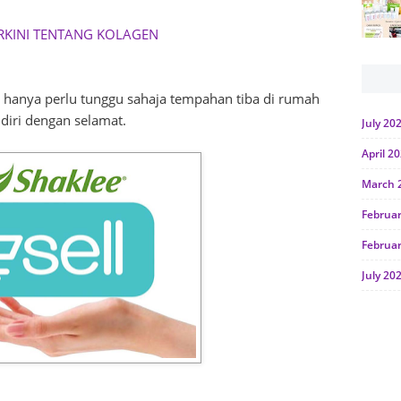
RKINI TENTANG KOLAGEN
 hanya perlu tunggu sahaja tempahan tiba di rumah
diri dengan selamat.
July 20
April 2
March 
Februa
Februa
July 20
June 2
Januar
Octobe
July 20