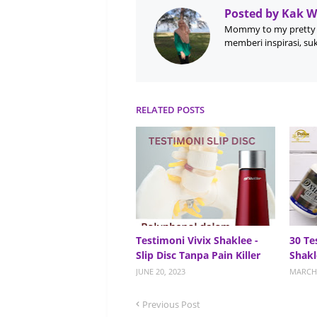
Posted by
Kak 
Mommy to my pretty 
memberi inspirasi, su
RELATED POSTS
Testimoni Vivix Shaklee -
30 Te
Slip Disc Tanpa Pain Killer
Shakl
JUNE 20, 2023
MARCH 
Previous Post