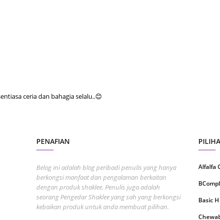
June 2
May 20
April 2
March 
Februa
Januar
tiasa ceria dan bahagia selalu..😊
Octobe
Septem
August
PENAFIAN
PILIH
July 20
Alfalfa
Belog ini adalah blog peribadi penulis yang hanya
June 2
berkongsi manfaat dan pengalaman berkaitan
BCompl
dengan produk shaklee. Penulis juga adalah
May 20
seorang Pengedar Shaklee yang sah yang berkongsi
Basic H
April 2
kebaikan produk untuk anda membuat pilihan.
Chewabl