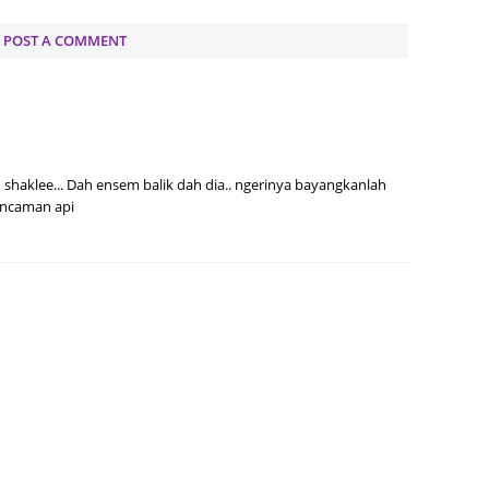
August
POST A COMMENT
July 20
May 20
April 2
March 
 shaklee... Dah ensem balik dah dia.. ngerinya bayangkanlah
Februa
ncaman api
Januar
Decemb
Novemb
Octobe
Septem
August
July 20