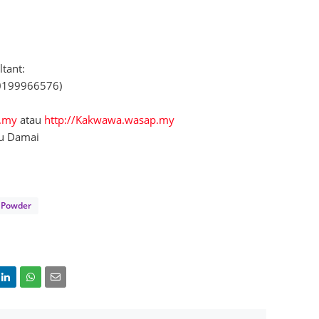
June 2
Novemb
ltant:
Octobe
(0199966576)
August
July 20
p.my
atau
http://Kakwawa.wasap.my
yu Damai
June 2
May 20
March 
n Powder
Februa
Januar
Decemb
Novemb
Octobe