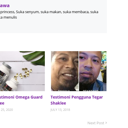
Wawa
Septem
princess, Suka senyum, suka makan, suka membaca, suka
August
ka menulis
July 20
June 2
May 20
April 2
March 
Februa
Januar
Decemb
stimoni Omega Guard
Testimoni Pengguna Tegar
ee
Shaklee
Novemb
25, 2020
JULY 13, 2018
Octobe
Next Post
Septem