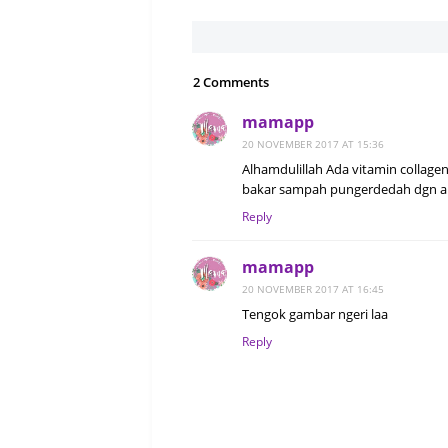
2 Comments
mamapp
20 NOVEMBER 2017 AT 15:36
Alhamdulillah Ada vitamin collagen
bakar sampah pungerdedah dgn a
Reply
mamapp
20 NOVEMBER 2017 AT 16:45
Tengok gambar ngeri laa
Reply