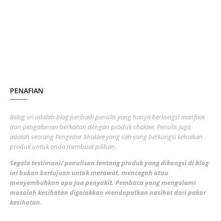
July 2023
7
June 2023
1
November 2022
1
October 2022
4
August 2022
2
PENAFIAN
July 2022
3
June 2022
1
Belog ini adalah blog peribadi penulis yang hanya berkongsi manfaat
May 2022
dan pengalaman berkaitan dengan produk shaklee. Penulis juga
3
adalah seorang Pengedar Shaklee yang sah yang berkongsi kebaikan
March 2022
3
produk untuk anda membuat pilihan.
February 2022
5
Segala testimoni/ penulisan tentang produk yang dikongsi di blog
ini bukan bertujuan untuk merawat, mencegah atau
January 2022
1
menyembuhkan apa jua penyakit. Pembaca yang mengalami
masalah kesihatan digalakkan mendapatkan nasihat dari pakar
December 2021
3
kesihatan
.
November 2021
1