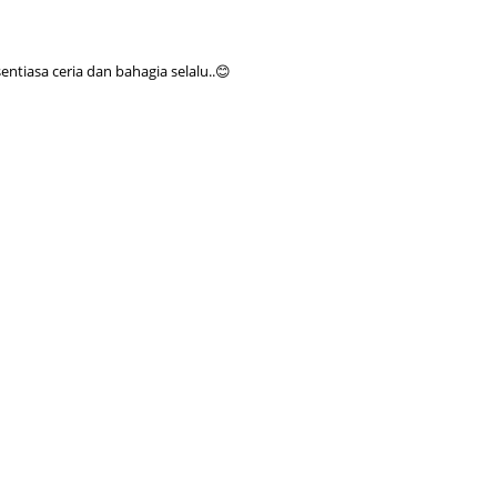
June 2
tiasa ceria dan bahagia selalu..😊
Novemb
Octobe
August
July 20
June 2
May 20
March 
Februa
Januar
Decemb
Novemb
Octobe