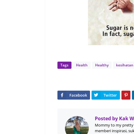
Tags
Health
Healthy
kesihatan
Posted by
Kak 
Mommy to my pretty 
memberi inspirasi, su