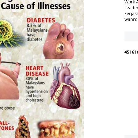
Work 
Leader
kerjas
wanro
4
5
1
6
1