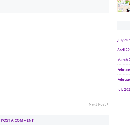
July 20
April 2
March 
Februa
Februa
July 20
June 2
Next Post
Januar
Octobe
POST A COMMENT
July 20