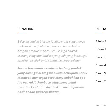
Septem
August
July 20
PENAFIAN
PILIH
June 2
May 20
Alfalfa
Belog ini adalah blog peribadi penulis yang hanya
April 2
berkongsi manfaat dan pengalaman berkaitan
BCompl
dengan produk shaklee. Penulis juga adalah
March 
seorang Pengedar Shaklee yang sah yang berkongsi
Basic H
kebaikan produk untuk anda membuat pilihan.
Februa
Chewabl
Segala testimoni/ penulisan tentang produk
Januar
yang dikongsi di blog ini bukan bertujuan untuk
Cinch 
merawat, mencegah atau menyembuhkan apa
Decemb
Cinch T
jua penyakit. Pembaca yang mengalami
Novemb
masalah kesihatan digalakkan mendapatkan
Collage
nasihat dari pakar kesihatan
.
Octobe
CoqTrol
Septem
DTX Co